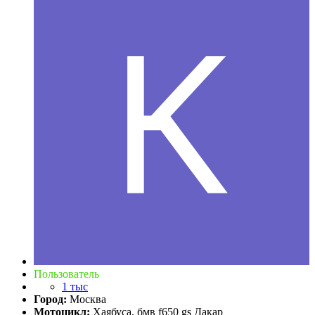
Пользователь
1 тыс
Город:
Москва
Мотоцикл:
Хаябуса, бмв f650 gs Дакар