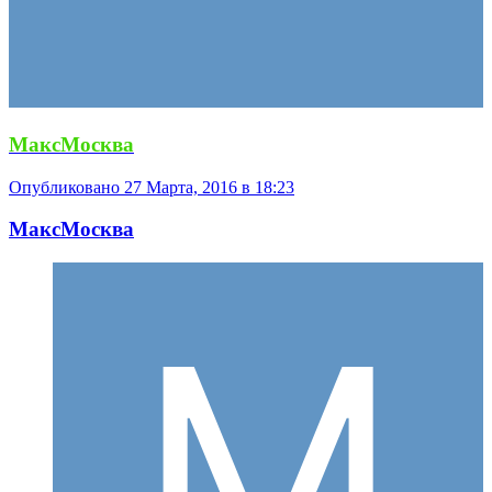
МаксМосква
Опубликовано
27 Марта, 2016 в 18:23
МаксМосква