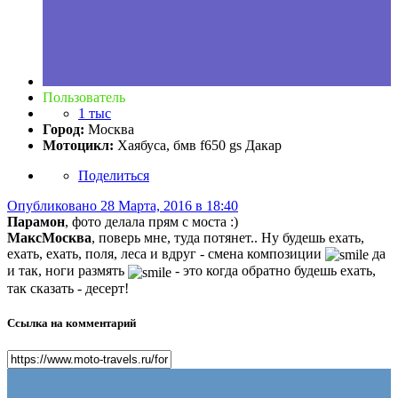
Пользователь
1 тыс
Город:
Москва
Мотоцикл:
Хаябуса, бмв f650 gs Дакар
Поделиться
Опубликовано
28 Марта, 2016 в 18:40
Парамон
, фото делала прям с моста :)
МаксМосква
, поверь мне, туда потянет.. Ну будешь ехать,
ехать, ехать, поля, леса и вдруг - смена композиции
да
и так, ноги размять
- это когда обратно будешь ехать,
так сказать - десерт!
Ссылка на комментарий