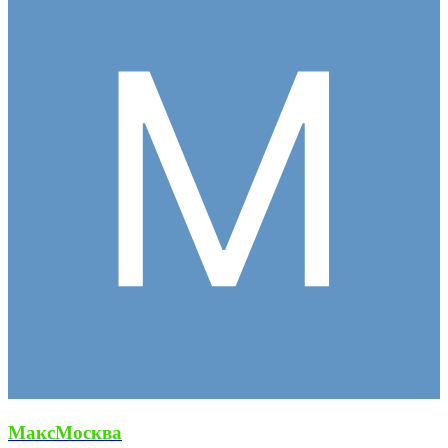
МаксМосква