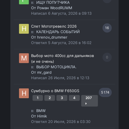
в:
ИЩУ ПОПУТЧИКА
От
Роман WoodRUMM
Написал
6 Августа, 2026 в 09:13
Слет Мототревелс 2026
16
в:
КАЛЕНДАРЬ СОБЫТИЙ
От
hrenov_drummer
Ответил
5 Августа, 2026 в 16:02
Выбор мото 400сс для дальняков
0
(и не очень)
в:
ВЫБОР МОТОЦИКЛА.
От
mr_gard
Написал
26 Июля, 2026 в 12:13
Сумбурно о BMW F650GS
5 174
1
2
3
4
207
в:
BMW
От
Himik
Ответил
20 Июля, 2026 в 03:30