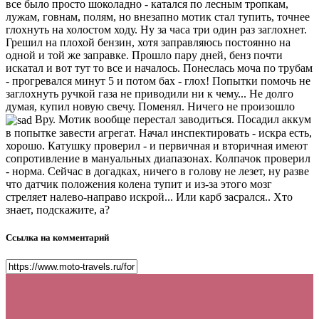
все было просто шоколадно - катался по лесным тропкам,
лужам, говнам, полям, но внезапно мотик стал тупить, точнее
глохнуть на холостом ходу. Ну за часа три один раз заглохнет.
Грешил на плохой бензин, хотя заправляюсь постоянно на
одной и той же заправке. Прошло пару дней, бенз почти
искатал и вот тут то все и началось. Понеслась моча по трубам
- прогревался минут 5 и потом бах - глох! Попытки помочь не
заглохнуть ручкой газа не приводили ни к чему... Не долго
думая, купил новую свечу. Поменял. Ничего не произошло
Вру. Мотик вообще перестал заводиться. Посадил аккум
в попытке завести агрегат. Начал инспектировать - искра есть,
хорошо. Катушку проверил - и первичная и вторичная имеют
сопротивление в мануальных диапазонах. Колпачок проверил
- норма. Сейчас в догадках, ничего в голову не лезет, ну разве
что датчик положения колена тупит и из-за этого мозг
стреляет налево-направо искрой... Или карб засрался.. Хто
знает, подскажите, а?
Ссылка на комментарий