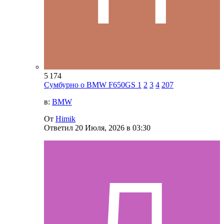
5 174
Сумбурно о BMW F650GS
1
2
3
4
207
в:
BMW
От
Himik
Ответил
20 Июля, 2026 в 03:30