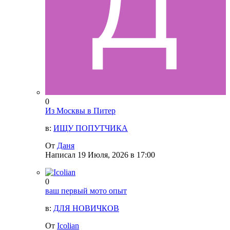
0
Из Москвы в Питер
в:
ИЩУ ПОПУТЧИКА
От
Даня
Написал
19 Июля, 2026 в 17:00
0
ваш первый мото опыт
в:
ДЛЯ НОВИЧКОВ
От
Icolian