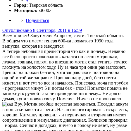
Город:
Тверская область
Мотоцикл:
xt600z
Поделиться
Опубликовано
8 Сентября, 2011 в 16:59
Всем привет! Зовут меня Андреем, сам из Тверской области.
В общем что имеем: тенеря 600-ка лохматого 1990 года
выпуска, которая не заводится.
А теперь небольшая предыстория что как и почему.. Недавно
все было просто шоколадно - катался по лесным тропкам,
лужам, говнам, полям, но внезапно мотик стал тупить, точнее
глохнуть на холостом ходу. Ну за часа три один раз заглохнет.
Грешил на плохой бензин, хотя заправляюсь постоянно на
одной и той же заправке. Прошло пару дней, бенз почти
искатал и вот тут то все и началось. Понеслась моча по трубам
- прогревался минут 5 и потом бах - глох! Попытки помочь не
заглохнуть ручкой газа не приводили ни к чему... Не долго
думая, купил новую свечу. Поменял. Ничего не произошло
Вру. Мотик вообще перестал заводиться. Посадил аккум
в попытке завести агрегат. Начал инспектировать - искра есть,
хорошо. Катушку проверил - и первичная и вторичная имеют
сопротивление в мануальных диапазонах. Колпачок проверил
- норма. Сейчас в догадках, ничего в голову не лезет, ну разве
что датчик положения колена тупит и из-за этого мозг