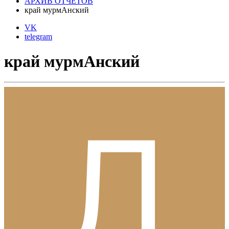
АРХИВ ОТЧЕТОВ
край мурмАнский
VK
telegram
край мурмАнский