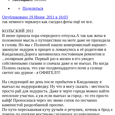
Поделиться
Опубликовано
19 Июня, 2011 в 16:03
так немного черканул как съездил.фоты ещё не все.
КОЛЬСКИЙ 2011
В июне пришла пора очередного отпуска.А так как жена в
положении мысль о путешествии на моте даже не приходила
в голову. Но мы с Полиной нашли компромисный вариант-
закинули эндурик в прицеп и ломанулись к её родителям в
Кандалакшу.Дорога запомнилась постоянным ремонтом и
...полярным днём. Первый раз в жизни я его увидел
собственными глазами и сначала даже и не въехал. Но когда
Полина сказала, что уже полдвенадцатого ночи а солнце
светит шо дурное - я ОФИГЕЛ!!!
На следующий же день после прибытия в Кандалакшу я
выехал на эндуроразведку. Ну что я могу сказать - местность
просто рай для эндуриста. Даже в черте города можно найти
неплохие участки, а уж если выехал за город - то это просто
кайф! Проносишся через лес мимо сопок по песчанно
каменистой раздолбанной просеке.
По пути перескакивая кучу ручьёв и речушек, хочешь в брод а
хочешь по шатким мостикам сделанных из наваленных