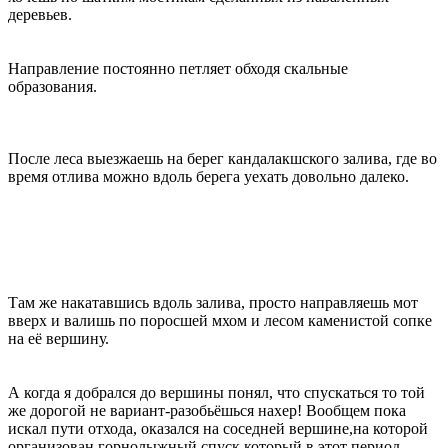
деревьев.
Направление постоянно петляет обходя скальные
образования.
После леса выезжаешь на берег кандалакшского залива, где во
время отлива можно вдоль берега уехать довольно далеко.
Там же накатавшись вдоль залива, просто направляешь мот
вверх и валишь по поросшей мхом и лесом каменистой сопке
на её вершину.
А когда я добрался до вершины понял, что спускаться то той
же дорогой не вариант-разобьёшься нахер! Вообщем пока
искал пути отхода, оказался на соседней вершине,на которой
организован горнолыжный спуск,который в этот период