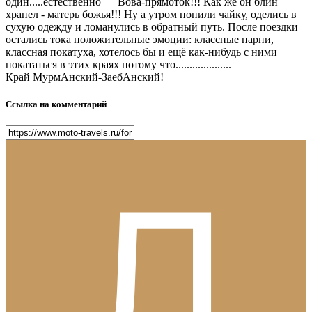
один.....естественно — Вова-прямоток!!! Как же он блин
храпел - матерь божья!!! Ну а утром попили чайку, оделись в
сухую одежду и ломанулись в обратный путь. После поездки
остались тока положительные эмоции: классные парни,
классная покатуха, хотелось бы и ещё как-нибудь с ними
покататься в этих краях потому что....................
Край МурмАнский-ЗаебАнский!
Ссылка на комментарий