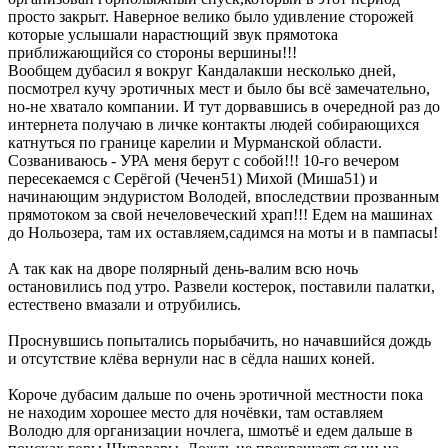
просто закрыт. Наверное велико было удивление сторожей
которые услышали нарастющий звук прямотока
приближающийся со стороны вершины!!!
Вообщем дубасил я вокруг Кандалакши несколько дней,
посмотрел кучу эротичных мест и было бы всё замечательно,
но-не хватало компании. И тут дорвавшись в очередной раз до
интернета получаю в личке контакты людей собирающихся
катнуться по границе карелии и Мурманской области.
Созваниваюсь - УРА меня берут с собой!!! 10-го вечером
пересекаемся с Серёгой (Чечен51) Михой (Миша51) и
начинающим эндуристом Володей, впоследствии прозванным
прямотоком за свой нечеловеческий храп!!! Едем на машинах
до Нольозера, там их оставляем,садимся на моты и в пампасы!
А так как на дворе полярный день-валим всю ночь
остановились под утро. Развели костерок, поставили палатки,
естествено вмазали и отрубились.
Проснувшись попытались порыбачить, но начавшийся дождь
и отсутствие клёва вернули нас в сёдла наших коней.
Короче дубасим дальше по очень эротичной местности пока
не находим хорошее место для ночёвки, там оставляем
Володю для организации ночлега, шмотьё и едем дальше в