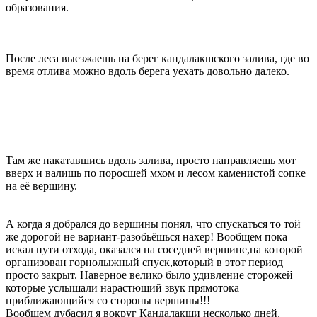
образования.
После леса выезжаешь на берег кандалакшского залива, где во
время отлива можно вдоль берега уехать довольно далеко.
Там же накатавшись вдоль залива, просто направляешь мот
вверх и валишь по поросшей мхом и лесом каменистой сопке
на её вершину.
А когда я добрался до вершины понял, что спускаться то той
же дорогой не вариант-разобьёшься нахер! Вообщем пока
искал пути отхода, оказался на соседней вершине,на которой
организован горнолыжный спуск,который в этот период
просто закрыт. Наверное велико было удивление сторожей
которые услышали нарастющий звук прямотока
приближающийся со стороны вершины!!!
Вообщем дубасил я вокруг Кандалакши несколько дней,