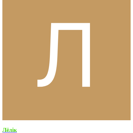
Лёлiк