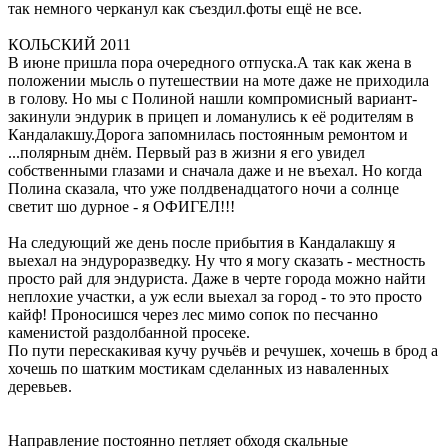
так немного черканул как съездил.фоты ещё не все.
КОЛЬСКИЙ 2011
В июне пришла пора очередного отпуска.А так как жена в
положении мысль о путешествии на моте даже не приходила
в голову. Но мы с Полиной нашли компромисный вариант-
закинули эндурик в прицеп и ломанулись к её родителям в
Кандалакшу.Дорога запомнилась постоянным ремонтом и
...полярным днём. Первый раз в жизни я его увидел
собственными глазами и сначала даже и не въехал. Но когда
Полина сказала, что уже полдвенадцатого ночи а солнце
светит шо дурное - я ОФИГЕЛ!!!
На следующий же день после прибытия в Кандалакшу я
выехал на эндуроразведку. Ну что я могу сказать - местность
просто рай для эндуриста. Даже в черте города можно найти
неплохие участки, а уж если выехал за город - то это просто
кайф! Проносишся через лес мимо сопок по песчанно
каменистой раздолбанной просеке.
По пути перескакивая кучу ручьёв и речушек, хочешь в брод а
хочешь по шатким мостикам сделанных из наваленных
деревьев.
Направление постоянно петляет обходя скальные