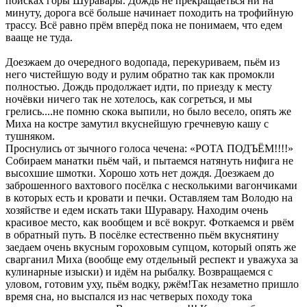
поисках горы Шуравары. Дождь не прекращаеться ни на
минуту, дорога всё больше начинает походить на трофийную
трассу. Всё равно прём вперёд пока не понимаем, что едем
вааще не туда.
Доезжаем до очередного водопада, перекуриваем, пьём из
него чистейшую воду и рулим обратно так как промокли
полностью. Дождь продолжает идти, по приезду к месту
ночёвки ничего так не хотелось, как согреться, и мы
грелись....не помню скока выпили, но было весело, опять же
Миха на костре замутил вкуснейшую гречневую кашу с
тушняком.
Проснулись от зычного голоса чечена: «РОТА ПОДЪЁМ!!!!»
Собираем манатки пьём чай, и пытаемся натянуть нифига не
высохшие шмотки. Хорошо хоть нет дождя. Доезжаем до
заброшенного вахтового посёлка с несколькими вагончиками
в которых есть и кровати и печки. Оставляем там Володю на
хозяйстве и едем искать таки Шуравару. Находим очень
красивое место, как вообщем и всё вокруг. Фоткаемся и рвём
в обратный путь. В посёлке естественно пьём вкуснятину
заедаем очень вкусным гороховым супцом, который опять же
сварганил Миха (вообще ему отдельный респект и уважуха за
кулинарные изыски) и идём на рыбалку. Возвращаемся с
уловом, готовим уху, пьём водку, ржём!Так незаметно пришло
время сна, но выспался из нас четверых походу тока