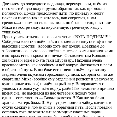
Доезжаем до очередного водопада, перекуриваем, пьём из
него чистейшую воду и рулим обратно так как промокли
полностью. Дождь продолжает идти, по приезду к месту
ночёвки ничего так не хотелось, как согреться, и мы
грелись....не помню скока выпили, но было весело, опять же
Миха на костре замутил вкуснейшую гречневую кашу с
тушняком.
Проснулись от зычного голоса чечена: «РОТА ПОДЪЁМ!!!!»
Собираем манатки пьём чай, и пытаемся натянуть нифига не
высохшие шмотки. Хорошо хоть нет дождя. Доезжаем до
заброшенного вахтового посёлка с несколькими вагончиками
в которых есть и кровати и печки. Оставляем там Володю на
хозяйстве и едем искать таки Шуравару. Находим очень
красивое место, как вообщем и всё вокруг. Фоткаемся и рвём
в обратный путь. В посёлке естественно пьём вкуснятину
заедаем очень вкусным гороховым супцом, который опять же
сварганил Миха (вообще ему отдельный респект и уважуха за
кулинарные изыски) и идём на рыбалку. Возвращаемся с
уловом, готовим уху, пьём водку, ржём!Так незаметно пришло
время сна, но выспался из нас четверых походу тока
один.....естественно — Вова-прямоток!!! Как же он блин
храпел - матерь божья!!! Ну а утром попили чайку, оделись в
сухую одежду и ломанулись в обратный путь. После поездки
остались тока положительные эмоции: классные парни,
классная покатуха, хотелось бы и ещё как-нибудь с ними