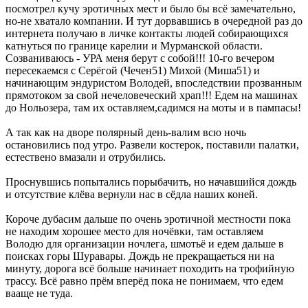
посмотрел кучу эротичных мест и было бы всё замечательно,
но-не хватало компании. И тут дорвавшись в очередной раз до
интернета получаю в личке контакты людей собирающихся
катнуться по границе карелии и Мурманской области.
Созваниваюсь - УРА меня берут с собой!!! 10-го вечером
пересекаемся с Серёгой (Чечен51) Михой (Миша51) и
начинающим эндуристом Володей, впоследствии прозванным
прямотоком за свой нечеловеческий храп!!! Едем на машинах
до Нольозера, там их оставляем,садимся на моты и в пампасы!
А так как на дворе полярный день-валим всю ночь
остановились под утро. Развели костерок, поставили палатки,
естествено вмазали и отрубились.
Проснувшись попытались порыбачить, но начавшийся дождь
и отсутствие клёва вернули нас в сёдла наших коней.
Короче дубасим дальше по очень эротичной местности пока
не находим хорошее место для ночёвки, там оставляем
Володю для организации ночлега, шмотьё и едем дальше в
поисках горы Шуравары. Дождь не прекращаеться ни на
минуту, дорога всё больше начинает походить на трофийную
трассу. Всё равно прём вперёд пока не понимаем, что едем
вааще не туда.