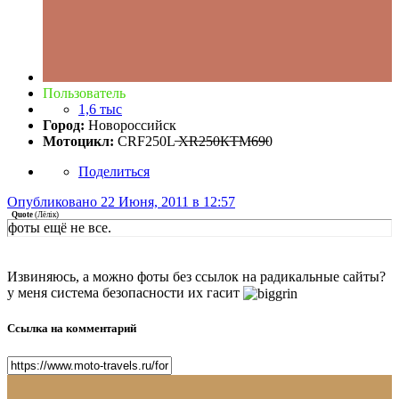
Пользователь
1,6 тыс
Город:
Новороссийск
Мотоцикл:
CRF250L ̶X̶R̶2̶5̶0̶К̶Т̶M̶6̶9̶0
Поделиться
Опубликовано
22 Июня, 2011 в 12:57
Quote
(
Лёлiк
)
фоты ещё не все.
Извиняюсь, а можно фоты без ссылок на радикальные сайты?
у меня система безопасности их гасит
Ссылка на комментарий