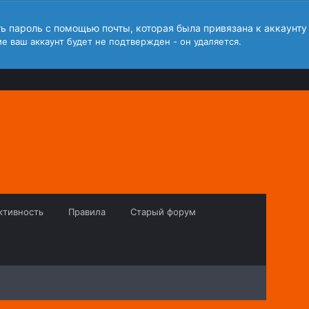
ть пароль с помощью почты, которая была привязана к аккаунту
е ваш аккаунт будет не подтвержден - он удаляется.
ктивность
Правила
Старый форум