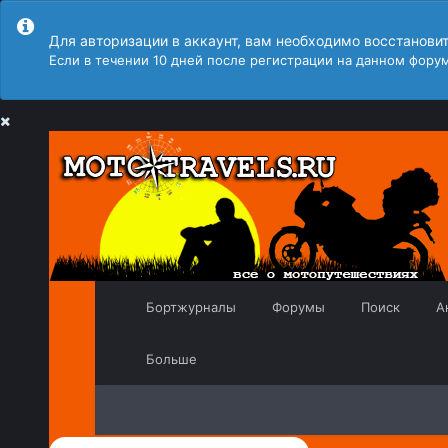
Для авторизации в аккаунт, вам необходимо восстанови
Если в течении 10 дней после регистрации на данном форум
Бортжурналы
Форумы
Поиск
А
Больше