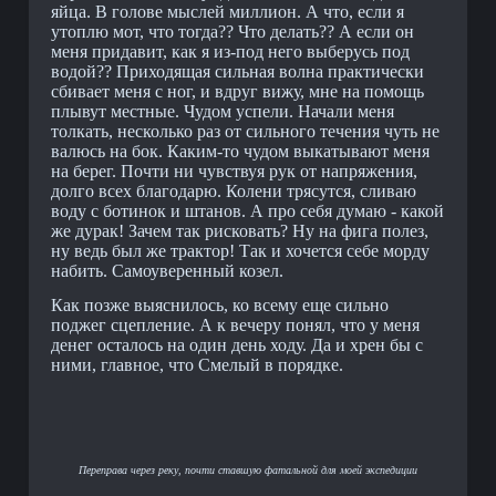
яйца. В голове мыслей миллион. А что, если я
утоплю мот, что тогда?? Что делать?? А если он
меня придавит, как я из-под него выберусь под
водой?? Приходящая сильная волна практически
сбивает меня с ног, и вдруг вижу, мне на помощь
плывут местные. Чудом успели. Начали меня
толкать, несколько раз от сильного течения чуть не
валюсь на бок. Каким-то чудом выкатывают меня
на берег. Почти ни чувствуя рук от напряжения,
долго всех благодарю. Колени трясутся, сливаю
воду с ботинок и штанов. А про себя думаю - какой
же дурак! Зачем так рисковать? Ну на фига полез,
ну ведь был же трактор! Так и хочется себе морду
набить. Самоуверенный козел.
Как позже выяснилось, ко всему еще сильно
поджег сцепление. А к вечеру понял, что у меня
денег осталось на один день ходу. Да и хрен бы с
ними, главное, что Смелый в порядке.
Переправа через реку, почти ставшую фатальной для моей экспедиции