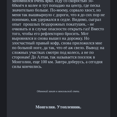
запомнился очень ярко. Иду со скоростью 50-
60км\ч в колее и тут попадаю на центр, где песка
значительно больше. По-моему, сорвало хвост, но
меня так вышвырнуло с дороги, что я до сих пор не
понимаю, как удержался в седле. Видимо, сыграл
опыт прошлых бездорожных покатушек, - не
очковать и в случае опасности открыть газ! Вместо
того, чтобы его рефлекторно бросить. Мот
выровнялся и снова вышел на дорожку. Но
злосчастный правый кофр, снова приложился мне
по больной ноге, да так, что её аж свело. Вывод: на
сложных участках смотри под колесо, а не по
сторонам! До Алтая, так называется поселок в
Монголии, еще 100 км. Завтра доберусь, а сегодня
силы кончились.
Одинокий закат в монгольской степи.
Монголия. Утопленник.