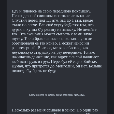
Еду и плююсь на свою переднюю покрышку.
Песок для неё слишком жестокое испытание.
Спустил перед под 1.1 атм, зад до 1 атм, вроде
стало по легче. Все ещё усугубл@ется тем, что
дурак я, купил б\у резину на запаску. Не делайте
так. Эта экономия может сыграть с вами злую
шутку. То ли бракованная она оказалась, то ли
бортировали её так криво, а может износ ни
равномерный. В итоге, меня колбасило, как
неуклюжую старушку на psy вечеринке. Только
начинаешь движение, как вдруг с силой начинает
выбивать руль из рук. Переобул её еще в Бийске.
Думал, что притрется до Монголии, он нет. Больше
никогда б\у брать не буду.
Слоняющиеся по всюду, дикие верблюды Монголии.
Несколько раз меня срывало в занос. Но один раз