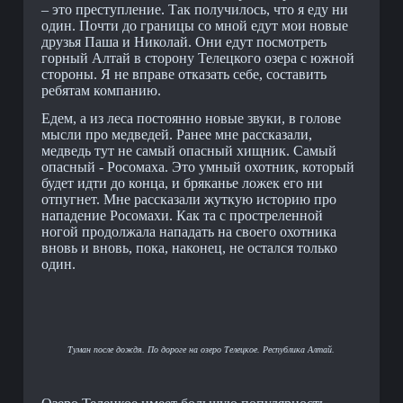
– это преступление. Так получилось, что я еду ни
один. Почти до границы со мной едут мои новые
друзья Паша и Николай. Они едут посмотреть
горный Алтай в сторону Телецкого озера с южной
стороны. Я не вправе отказать себе, составить
ребятам компанию.
Едем, а из леса постоянно новые звуки, в голове
мысли про медведей. Ранее мне рассказали,
медведь тут не самый опасный хищник. Самый
опасный - Росомаха. Это умный охотник, который
будет идти до конца, и бряканье ложек его ни
отпугнет. Мне рассказали жуткую историю про
нападение Росомахи. Как та с простреленной
ногой продолжала нападать на своего охотника
вновь и вновь, пока, наконец, не остался только
один.
Туман после дождя. По дороге на озеро Телецкое. Республика Алтай.