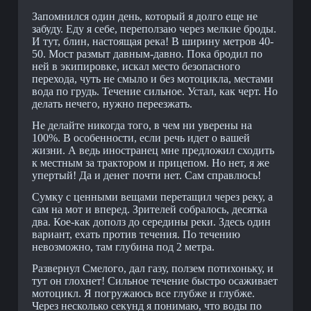
Запомнился один день, который я долго еще не
забуду. Еду я себе, переползаю через мелкие броды.
И тут, блин, настоящая река! В ширину метров 40-
50. Мост размыт давным-давно. Пока бродил по
ней в экипировке, искал место безопасного
перехода, чуть не смыло и без мотоцикла, местами
вода по грудь. Течение сильное. Устал, как черт. Но
делать нечего, нужно переезжать.
Не делайте никогда того, в чем ни уверены на
100%. В особенности, если речь идет о вашей
жизни. А ведь иностранец мне предложил сходить
к местным за трактором и прицепом. Но нет, я же
упертый! Да и денег почти нет. Сам справлюсь!
Сумку с ценными вещами перетащил через реку, а
сам на мот и вперед. Зрителей собралось, десятка
два. Кое-как дополз до середины реки. Здесь один
вариант, ехать против течения. По течению
невозможно, там глубина под 2 метра.
Развернул Смелого, дал газу, ползем потихоньку, и
тут он глохнет! Сильное течение быстро осаживает
мотоцикл. Я погружаюсь все глубже и глубже.
Через несколько секунд я понимаю, что воды по