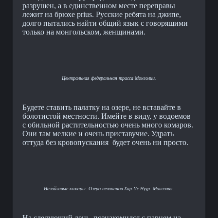
разрушен, а в единственном месте переправы
лежит на брюхе prius. Русские ребята на джипе,
долго пытались найти общий язык с говорящими
только на монгольском, женщинами.
Центральная федеральная трасса Монголии.
Будете ставить палатку на озере, не вставайте в
болотистой местности. Имейте в виду, у водоемов
с обильной растительностью очень много комаров.
Они там мелкие и очень приставучие. Удрать
оттуда без кровопускания будет очень ни просто.
Назойливые комары. Озеро пеликанов Хар-Ус Нуур. Монголия.
На следующий день, познакомился с парнем на