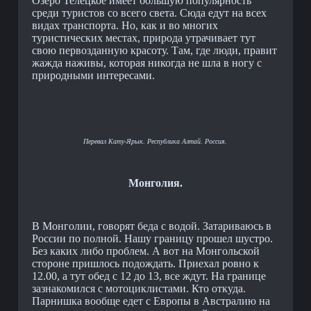
Озеро Телецкое имеет большую популярность
среди туристов со всего света. Сюда едут на всех
видах транспорта. Но, как и во многих
туристических местах, природа утрачивает тут
свою первозданную красоту. Там, где люди, правит
жажда наживы, которая никогда не шла в ногу с
природными интересами.
Перевал Кату-Ярык. Республика Алтай. Россия.
Монголия.
В Монголии, говорят беда с водой. Затариваюсь в
России по полной. Нашу границу прошел шустро.
Без каких либо проблем. А вот на Монгольской
стороне пришлось подождать. Приехал ровно к
12.00, а тут обед с 12 до 13, все ждут. На границе
зазнакомился с мотоциклистами. Кто откуда.
Парнишка вообще едет с Европы в Австралию на