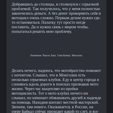
Добравшись до столицы, я столкнулся с серьезной
проблемой. Так получилось, что у меня полностью
закончились деньги. А без денег прокормить себя и
мотоцикл очень сложно. Первым делом нужно где-
то остановиться. Палатку тут просто негде
поставить. Да и нужна связь с миром чтобы,
попытаться решить мою проблему.
Памятник Чингис Хану. Улан-Батор. Монголия.
Делать нечего, надеюсь, что мотобратство поможет
с ночлегом. Слышал, что в Монголии есть
несколько серьезных клубов. Еду в центр города и
слоняюсь вдоль дороги в поисках признаков мото
жизни. Через час выцепляю из пробки
мотоциклиста. Тот о мото клубах ничего ни
слышал, но начинает обзванивать друзей в надежде
на помощь. Находим контакт местной мастерской.
Звоним, там никого. Оказывается, в России, на
озере Байкал сейчас проходит какой-то слет, и все