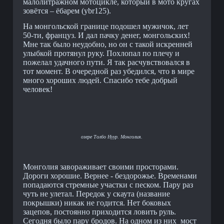
малолитражном мотоцикле, который в мото кругах
зовётся – ёбарем (ybr125).
На монгольской границе подошел мужичок, лет
50-ти, француз. И дал пачку денег, монгольских!
Мне так было неудобно, но он с такой искренней
улыбкой протянул руку. Похлопал по плечу и
пожелал удачного пути. Я так расчувствовался в
тот момент. В очередной раз убедился, что в мире
много хороших людей. Спасибо тебе добрый
человек!
озере Толбо Нуур. Монголия.
Монголия завораживает своими просторами.
Дороги хорошие. Вернее - бездорожье. Временами
попадаются стремные участки с песком. Пару раз
чуть не улетал. Передок у скаута (название
покрышки) никак не годится. Нет боковых
зацепов, постоянно приходится ловить руль.
Сегодня было пару бродов. На одном из них мост