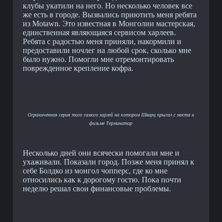
клубы укатили на него. Но несколько человек все
же есть в городе. Вызвались приютить меня ребята
из Motawn. Это известная в Монголии мастерская,
единственная являющаяся сервисом харлеев.
Ребята с радостью меня приняли, накормили и
предоставили ночлег на любой срок, сколько мне
было нужно. Помогли мне отремонтировать
поврежденное крепление кофра.
Ограниченная серия того самого харлей на котором Шварц прыгал с моста в
фильме Терминатор
Несколько дней они всячески помогали мне и
ухаживали. Показали город. Позже меня принял к
себе Болдко из монгол чопперс, где ко мне
относились как к дорогому гостю. Пока почти
неделю решал свои финансовые проблемы.