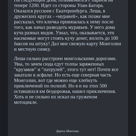
тенере 1200. Идет со стороны Улан-Батора.
Оказался русским с Екатеринбурга. Леша, в
дружеских кругах - «муравей», как позже мне
рассказал, что кличка привязалась к нему после
того, как начал разводить муравьев. У него дома
куча разных видов. Узнал, что, оказывается, эти
насекомые могут стоять кучу денег, вплоть до 100
баксов на штуку! Дал мне свежую карту Монголии
и местную симку.
Леша сильно расстроен монгольскими дорогами.
Увы, то зачем сюда едут толпы заряженных
"крузаков" и "патрулей", этого тут нет! Почти все
закатали в асфальт. Но есть еще северная часть
Монголии, вот где можно еще хлебнуть
приключений по полной. Но я и на этих 500
оставшихся км бездорожья, нашел приключения.
Хоть и не сильно их искал на груженом
мотоцикле.
Дороги Монголии.