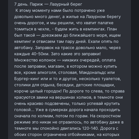
7 день. Париж — Лазурный берег
К этому моменту нами было потрачено уже
довольно много денег, а жилье на Лазурном берегу
очень дорогое, и мы решили, что хватит палатке
томиться в чехле, - будем жить в кемпингах. План
был такой — доезжаем до ближайшего моря, ищем
кемпинг и отвисаем там пару дней. Ехали опять по
автобану. Заправок на трассе довольно мало, через
каждые 40-50км. Зато какие это заправки!
Множество колонок — никаких очередей, оплата
после заправки, магазин, в котором можно купить
все, кроме алкоголя, столовая, Макдональдс или
Бургер-кинг или и то и другое, несколько туалетов,
столики для отдыха, беседки, детские площадки,
короче целый городок! По дороге то слева, то справа
красуются замки на вершинах холмов, в темноте они
очень красиво подсвечены, только успевай крутить
головой... Уже в сумерках дорога начала проходить
сначала по холмам, потом по горам. На скоростном
режиме это никак не отразилось, по автобану даже в
темноте мы спокойно двигались 120-140. Дорога с
обоих сторон ограничена отбойниками, на которых