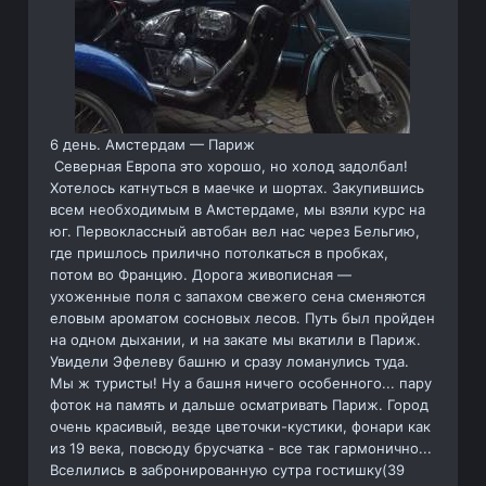
6 день. Амстердам — Париж
Северная Европа это хорошо, но холод задолбал!
Хотелось катнуться в маечке и шортах. Закупившись
всем необходимым в Амстердаме, мы взяли курс на
юг. Первоклассный автобан вел нас через Бельгию,
где пришлось прилично потолкаться в пробках,
потом во Францию. Дорога живописная —
ухоженные поля с запахом свежего сена сменяются
еловым ароматом сосновых лесов. Путь был пройден
на одном дыхании, и на закате мы вкатили в Париж.
Увидели Эфелеву башню и сразу ломанулись туда.
Мы ж туристы! Ну а башня ничего особенного... пару
фоток на память и дальше осматривать Париж. Город
очень красивый, везде цветочки-кустики, фонари как
из 19 века, повсюду брусчатка - все так гармонично...
Вселились в забронированную сутра гостишку(39