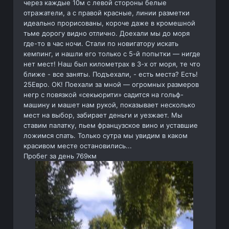
через каждые 10м с левой стороны белые
отражатели, а с правой красные, линии разметки
идеально прорисованы, короче даже в кромешной
тьме дорогу видно отлично. Доехали мы до моря
где-то в час ночи. Стали по новигатору искать
кемпинг, и нашли его только с 5-й попытки — нигде
нет мест! Наш был километрах в 3-х от моря, те что
ближе - все заняты. Подъехали, - есть места? Есть!
25Евро. ОК! Поехали за мной — огромных размеров
негр с повязкой «секьюрити» садится на гольф-
машину и машет нам рукой, показывает несколько
мест на выбор, забирает деньги и уезжает. Мы
ставим палатку, пьем французское вино и уставшие
ложимся спать. Только сутра мы увидим в каком
красивом месте остановились...
Пробег за день 769км