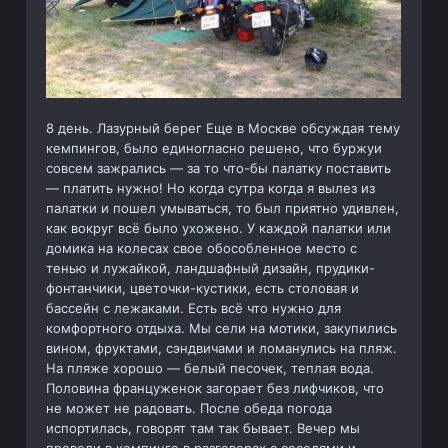
8 день. Лазурный берег Еще в Москве обсуждая тему
кемпингов, было единогласно решено, что буржуи
совсем зажрались — за то что-бы палатку поставить
— платить нужно! Но когда сутра когда я вылез из
палатки и пошел умываться, то был приятно удивлен,
как вокруг всё было ухожено. У каждой палатки или
домика на колесах свое обособленное место с
тенью и лужайкой, ландшафный дизайн, прудики-
фонтанчики, цветочки-кустики, есть столовая и
бассейн с лежаками. Есть всё что нужно для
комфортного отдыха. Мы сели на мотики, закупились
вином, фруктами, сэндвичами и ломанулись на пляж.
На пляже хорошо — белый песочек, теплая вода.
Половина француженок загорает без лифчиков, что
не может не радовать. После обеда погода
испортилась, говорят там так бывает. Вечер мы
провели в кемпинге в разговорах с соседями и