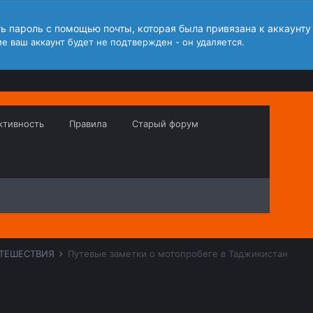
ть пароль с помощью почты, которая была привязана к аккаунту
е ваш аккаунт будет не подтвержден - он удаляется.
ктивность
Правила
Старый форум
ТЕШЕСТВИЯ
Путевые заметки о мотопробеге в Таджикистан