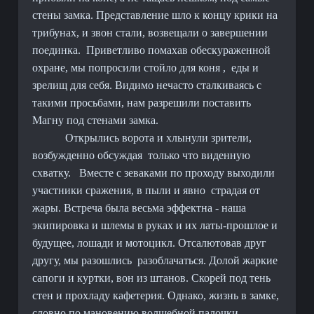
стены замка. Представление шло к концу крики на
трибунах, и звон стали, возвещали о завершении
поединка.
Приветливо помахав обескураженной
охране, мы попросили стойло для коня ,
еды и
зрелищ для себя. Видимо нечасто сталкиваясь с
такими просьбами, нам разрешили поставить
Магну под стенами замка.
Открылись ворота и хлынули зрители,
возбужденно обсуждая
только что виденную
схватку.
Вместе с зеваками по проходу выходили
участники сражения, в пыли и явно
страдая от
жары. Встреча была весьма эффектна - наша
экипировка и шлемы в руках и их латы-прошлое и
будущее, лошади и мотоцикл. Отсалютовав друг
другу, мы разошлись
разоблачаться. Долой жаркие
сапоги и куртки, вон из штанов. Скорей под тень
стен и прохладу кафетерия. Однако, жизнь в замке,
словно по мановению волшебной палочки,