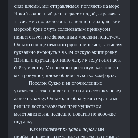
сняв шлемы, мы отправляемся
поглядеть на море.
Яркий солнечный день играет с водой, отражаясь
тысячами сполохов света на водной глади, легкий
морской бриз с чуть солоноватым привкусом
приветствует нас фирменным морским поцелуем.
Однако солнце немилосердно припекает, заставляя
буквально вмокнуть в ФЛМ-овскую экипировку.
Штаны и куртка противно льнут к телу гоня нас к
байку и ветру. Мгновенно просохнув, как только
мы тронулись, вновь обретая чувство комфорта.
Поселок Сукко и многочисленные
указатели легко привели нас на автостоянку перед
аллеей к замку. Однако, не обнаружив охраны мы
решили воспользоваться преимуществом
мототранспорта, неспешно покатив по дорожке
под арку.
Как и полагает
рыцарям дороги
мы
прибыли на коне, а не тащась пешком, под самые