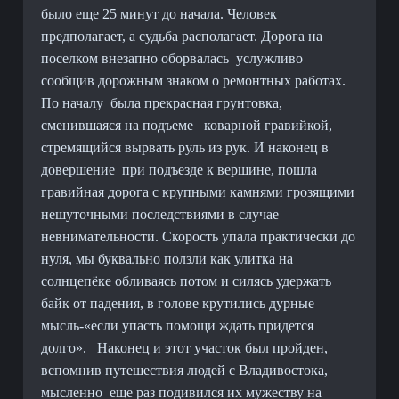
было еще 25 минут до начала. Человек
предполагает, а судьба располагает. Дорога на
поселком внезапно оборвалась
услужливо
сообщив дорожным знаком о ремонтных работах.
По началу
была прекрасная грунтовка,
сменившаяся на подъеме
коварной гравийкой,
стремящийся вырвать руль из рук. И наконец в
довершение
при подъезде к вершине, пошла
гравийная дорога с крупными камнями грозящими
нешуточными последствиями в случае
невнимательности. Скорость упала практически до
нуля, мы буквально ползли как улитка на
солнцепёке обливаясь потом и силясь удержать
байк от падения, в голове крутились дурные
мысль-«если упасть помощи ждать придется
долго».
Наконец и этот участок был пройден,
вспомнив путешествия людей с Владивостока,
мысленно
еще раз подивился их мужеству на