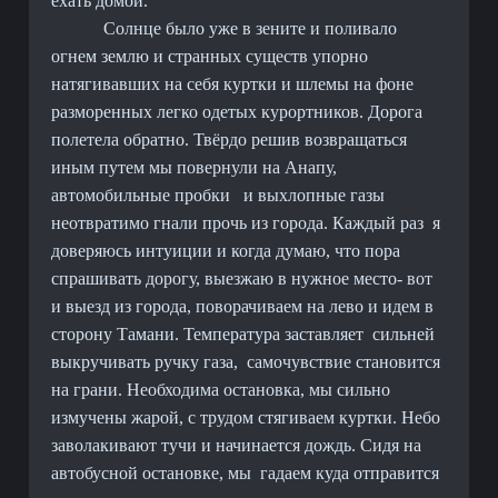
ехать домой.
Солнце было уже в зените и поливало
огнем землю и странных существ упорно
натягивавших на себя куртки и шлемы на фоне
разморенных легко одетых курортников. Дорога
полетела обратно. Твёрдо решив возвращаться
иным путем мы повернули на Анапу,
автомобильные пробки
и выхлопные газы
неотвратимо гнали прочь из города. Каждый раз
я
доверяюсь интуиции и когда думаю, что пора
спрашивать дорогу, выезжаю в нужное место- вот
и выезд из города, поворачиваем на лево и идем в
сторону Тамани. Температура заставляет
сильней
выкручивать ручку газа,
самочувствие становится
на грани. Необходима остановка, мы сильно
измучены жарой, с трудом стягиваем куртки. Небо
заволакивают тучи и начинается дождь. Сидя на
автобусной остановке, мы
гадаем куда отправится