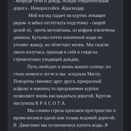
- впереди тучи и дождь, позади отвратительная
дорога - Новороссийск -Краснодар.
Мой взгляд падает на куртки лежащие
рядом- я забыл отстегнуть подстежку - скорей
долой её,
прочь мотоштаны, из кофров извлечены
джинсы. Бутылка почти кипяченой воды не
утоляет жажду, но облегчает жизнь. Мы сидели
около получаса, приходя в себя и глядя на
стремительно уходящий дождик.
Путь свободен и вновь вышло солнце, но
стало немного легче и мы
оседлали Магну.
Повороты сменяют друг друга, прекрасный
асфальт и наконец то продуваемые куртки
позволяют вновь наслаждаться дорогой. Кругом
наступила К Р А С О Т А.
Мы словно стрела пронзаем пространство и
время несемся одной нам только ведомой дорогой.
В
Джигинке мы остановились купить воды. В