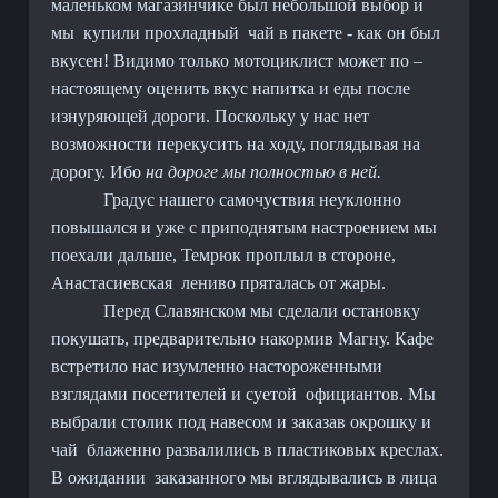
маленьком магазинчике был небольшой выбор и
мы
купили прохладный
чай в пакете - как он был
вкусен! Видимо только мотоциклист может по –
настоящему оценить вкус напитка и еды после
изнуряющей дороги. Поскольку у нас нет
возможности перекусить на ходу, поглядывая на
дорогу. Ибо
на дороге мы полностью в ней.
Градус нашего самочуствия неуклонно
повышался и уже с приподнятым настроением мы
поехали дальше, Темрюк проплыл в стороне,
Анастасиевская
лениво пряталась от жары.
Перед Славянском мы сделали остановку
покушать, предварительно накормив Магну. Кафе
встретило нас изумленно настороженными
взглядами посетителей и суетой
официантов. Мы
выбрали столик под навесом и заказав окрошку и
чай
блаженно развалились в пластиковых креслах.
В ожидании
заказанного мы вглядывались в лица