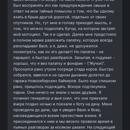
был воспринять это как предупреждение свыше в
ответ на мои тайные помыслы о том, что бы одному
ехать в Крым другой дорогой, отдельно от своих
спутников. Но, тут мне в голову приходит мысль, о
том, что можно подкопать бугор, на котором застрял
мой мотоцикл. Так я и сделал. Далее мне предстояло
в полном мраке разложить палатку, которую всегда
раскладывал Вася, а я, даже, не удосужился
посмотреть, как он это делает! Но палатка - не
парашют, я быстро разобрался. Засыпая, я подумал -
хорошо, что я вез палатку и фонарик - \"Жучок\".
Проснулся рано утром посреди стада коров. Быстро
собрался, завелся и на одном дыхании долетел до
гаража Новосибирских байкеров. Было еще слишком
рано, пришлось подождать. Вскоре подтянулись
парни. Они ничего не знали о моих друзьях. Я
починил генератор и выя снил, что они приехали
вчера поздно ночью и поехали к Коту на дачу. Меня
проводили до дачи, где я увидел Васю и Вову,
наслаждающихся всеми прелестями жизни. Я
присоединился к ним и мы весело провели время в
пьяных разговорах за косяком шмали. На следующий