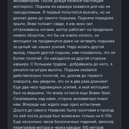
экскаватором. После дождя начался настоящий
мотокросс. Подъем из карьера оказался для нас не
преодолимым. Я первый попытался въехать, но не
доехал даже до самого подъема. Подняли переднее
крыло, Вова толкает сзади, я изо всех сил
отталкиваюсь ногами, мотор работает на предельно
низких оборотах, что бы не юзило колесо, но
мотоцикл не продвинулся даже на четверть подъема
за целый час наших усилий. Надо искать другой
выход. Нашли другой подъем, нам показалось, что он
более пологий. Он находился на другой стороне
карьера. С большим трудом , добравшись до него, я
ринулся на штурм высоты. Подъем оказался
действительно пологий, но, доехав до первого
поворота, мы увидели, что он в два раза длиннее!
Еще два часа чудовищных усилий, и мой мотоцикл
был на вершине. Но внизу остался еще Вовин Урал.
Сжалившись над нами, сторож экскаватора помог
нам. Впереди нас ждало еще одно испытание.
Дорога до самого Назарово была грунтовая и проезд
по ней после дождя был возможен только на К-700.
Еще несколько часов бесконечных падений, заносов,
перегревов мотора и через каждые 100 метров