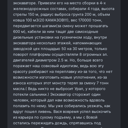
экскаваторе. Привезли его на место сборки в 4-х
железнодорожных составах, собирали 4 года, высота
стрелы 150 м, радиус выброса грунта 200 м, объем
ковша 100 м3(20 КАМАЗОВ!!!), вес 170000 тонн,
передвигается шагами(за смену может прошагать
600 м), кабели за ним тащат две самоходные
дизельные установки на гусеничном ходу, внутри
экскаватора несколько этажей, напоминающих
заводской цех площадью 50 на 30 метров, только
поворот платформы осуществляли 8 огромных эл.
двигателей диаметром 2.5 м. Но, больше всего
поражает наш совковый идиотизм, ведь всю эту
красоту разбирают на переплавку из-за того, что нет
возможности изготовить новые уплотнения, из-за
износа которых этот монстр терял за смену 7 тонн
масла.( Ведь никто не выбросит Урал, у которого
потекли сальники.) Экскаватор сторожит один
человек, который дал нам возможность вдоволь
полазить по нему. Мы уже собирались уезжать, как
вдруг пошел ливень. Вася вовремя успел выскочить
из карьера по сухому подъему, а мы с Вовой
остались пережидать дождь, спрятавшись под