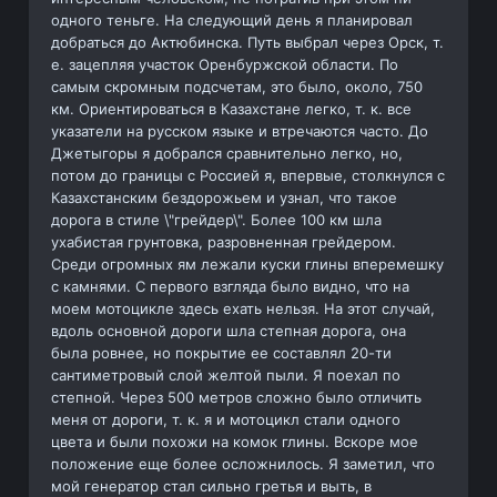
одного теньге. На следующий день я планировал
добраться до Актюбинска. Путь выбрал через Орск, т.
е. зацепляя участок Оренбуржской области. По
самым скромным подсчетам, это было, около, 750
км. Ориентироваться в Казахстане легко, т. к. все
указатели на русском языке и втречаются часто. До
Джетыгоры я добрался сравнительно легко, но,
потом до границы с Россией я, впервые, столкнулся с
Казахстанским бездорожьем и узнал, что такое
дорога в стиле \"грейдер\". Более 100 км шла
ухабистая грунтовка, разровненная грейдером.
Среди огромных ям лежали куски глины вперемешку
с камнями. С первого взгляда было видно, что на
моем мотоцикле здесь ехать нельзя. На этот случай,
вдоль основной дороги шла степная дорога, она
была ровнее, но покрытие ее составлял 20-ти
сантиметровый слой желтой пыли. Я поехал по
степной. Через 500 метров сложно было отличить
меня от дороги, т. к. я и мотоцикл стали одного
цвета и были похожи на комок глины. Вскоре мое
положение еще более осложнилось. Я заметил, что
мой генератор стал сильно гретья и выть, в