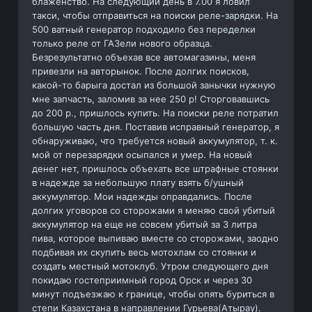
блаженство. На следующий день в 7.00 я ловил
такси, чтобы отправиться на поиски реле-зарядки. На
500 ватный генератор подходило без переделки
только реле от ГАЗели нового образца.
Безрезультатно объехав все автомагазины, меня
привезли на авторынок. После долгих поисков,
какой-то барыга достал из большой занычки нужную
мне запчасть, заломив за нее 250 р! Сторговавшись
до 200 р., пришлось купить. На поиски реле потратил
большую часть дня. Поставив исправный генератор, я
обнаруживаю, что требуется новый аккумулятор, т. к.
мой от перезарядки осыпался и умер. На новый
денег нет, пришлось объехать все штрафные стоянки
в надежде за небольшую плату взять б/ушный
аккумулятор. Мои надежды оправдались. После
долгих уговоров со сторожами я меняю свой убитый
аккумулятор на еще не совсем убитый за 3 литра
пива, которое выпиваю вместе со сторожами, заодно
подбивая их скупить весь мотохлам со стоянки и
создать местный мотоклуб. Утром следующего дня
покидаю гостеприимный город Орск и через 30
минут подъезжаю к границе, чтобы опять буриться в
степи Казахстана в направлении Гурьева(Атырау).