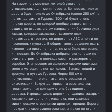
На таможне у местных жителей узнаю не
утешительные для меня новости. Во первых, плохая
дорога будет только до Октябрьска (около 250 км), а
потом, до самого Гурьева (600 км) будет очень
плохая дорога, по которой вообще стараются не
ездить, во вторых, в этом направлении бесчинствуют
казахи, которые закидывают камнями всех
иноземцев, в третьих, по дороге нет АЗС и почти нет
населенных пунктов. В общем, моего решения ехать
именно там никто не понял, но мне было все равно,
и я поехал. До Октябрьска добрался легко, если не
считать огромного полчища саранчи размером с
воробья. Эти насекомые залепили своими кишками
меня и мотоцикл с ног до головы. Запасся водой и
тронулся в путь до Гурьева. Через 100 км я
почувствовал, что окончательно оторвался от
цивилизации. Вокруг до горизонта расстилалась
голая, выженная солнцем степь без единого
деревца. Изредка, вдоль дороги попадались мазары-
казахские захоронения, издалека, они казались
мистическими строениями древних городов. Дорога
прекратила свое существование, и я ехал по степи