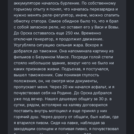
аккумуляторе началось бурление. По собственному
горькому опыту я понял, что началась перезарядка и
нужно менять реле-регулятор, иначе, можно спалить
обмотку статора. Самое обидное было то, что я брал
с собой запасное реле, но оставил его у Васи и Вовы.
До Орска оставалось еще 250 км. Временно
отключая генератор, я продолжил движение.
Усугубляла ситуацию сильная жара. Вскоре я
добрался до таможни. Она напоминала картину из
фильмов о Безумном Максе. Посреди голой степи
стояло небольшое здание, вокруг него не было ни
каких признаков жизни. Подъехав, я постучался,
вышел таможенник. Сам понимая глупость
положения, он, не смотря мои документы,
пропускает меня. Через 20 км начался асфальт, и я
почувствовал себя на Родине. До Орска добрался
уже под вечер. Нашел дешевую общагу за 30 р. в
сутки, рядом, встолярке на халяву договорился
поставить внутрь мотоцикл и еще принял у них
горячий душ. Через дорогу от общаги, был кабак, где
я втарился пивом. Сидя на лавке, наблюдая за
заходящим солнцем и попивая пивко, я почувствовал