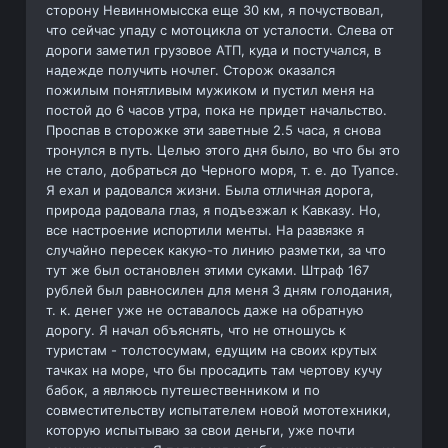
сторону Невинномысска еще 30 км, я почуствовал,
что сейчас упаду с мотоцикла от усталости. Слева от
дороги заметил грузовое АТП, куда и постучался, в
надежде получить ночлег. Сторож оказался
пожилым понятливым мужиком и пустил меня на
постой до 6 часов утра, пока не придет начальство.
Проспав в сторожке эти заветные 2.5 часа, я снова
тронулся в путь. Целью этого дня было, во что бы это
не стало, добраться до Черного моря, т. е. до Туапсе.
Я ехал и радовался жизни. Была отличная дорога,
природа радовала глаз, я подъезжал к Кавказу. Но,
все настроение испортили менты. На развязке я
случайно пересек какую-то линию разметки, за что
тут же был остановлен этими суками. Штраф 167
рублей был равносилен для меня 3 дням голодания,
т. к. денег уже не оставалось даже на обратную
дорогу. Я начал объяснять, что не отношусь к
туристам - толстосумам, едущим на своих крутых
тачках на море, что бы просадить там чертову кучу
бабок, а являюсь путешественником и по
совместительству испытателем новой мототехники,
которую испытываю за свои деньги, уже почти