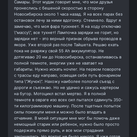
Самары. Этот мудак говорит мне, что мои друзья
пронеслись с бешеной скоростью в сторону
Новосибирска около 1 часа назад. Я на всех парах без
остановок лечу за ними вдогонку. Стемнело. Вдруг я
замечаю, что моя фара тускнеет. Я на ходу отключаю
\"массу\", все тухнет! Лампочка зарядки не горит, но
зарядки нет - это верный признак обрыва проводов в
якоре. Уже второй раз после Тайшета. Решаю ехать
пока не разряжу свой 55 Аh аккумулятор. Не
дотягиваю 20 км до Новосибирска, останавливаюсь в
полной темноте, энергии уже не хватает на
габариты. Нужно искать ночлег. На первом повороте
с трассы еду направо, освещая себе путь фонариком
типа \"Жучок\". Нахожу наиболее пологий съезд с
дороги и съезжаю. Но не удачно и сажусь картером
на бугор. Мотоцикл встал мертво. Я в полной
темноте в овраге изо всех сил пытался сдвинуть 350-
ти килограммовую машину. После тщетных попыток
силы покинули меня и можно было впадать в
отчаяние. В моей ситуации мне мог бы помочь даже
немощный старик или ребенок, нужно было просто
подержать прямо руль, и все мои страдания
закончились. Но вокруг не было никого. Я уже готов