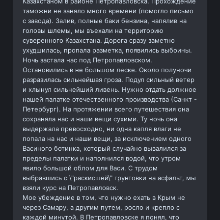
Казахстаном в районе Петропавловска. Прохождение
таможни не заняло много времени (помогло письмо
с завода). Залив, полные баки бензина, напялив на
головы шлемы, мы въехали на территорию
суверенного Казахстана. Дорога сразу заметно
ухудшилась, пропала разметка, появились выбоины.
Ночь застала нас под Петропавловском.
Остановились в не большом леске. Около полуночи
разразилась сильнейшая гроза. Подул сильный ветер
и хлынул сильнейший ливень. Нужно отдать должное
нашей палатке отечественного производства (Санкт -
Петербург). На протяжении всего путешествия она
сохраняла нас и наши вещи сухими. Ту ночь она
выдержала превосходно, ни одна капля влаги не
попала на нас и наши вещи, за исключением одного
Васиного ботинка, который случайно вывалился за
пределы палатки и наполнился водой, что утром
явило большой облом для Васи. С трудом
выбравшись с \"раскисшей\" грунтовки на асфальт, мы
взяли курс на Петропавловск.
Мое убеждение в том, что нужно ехать в Крым не
через Самару, а другим путем, росло и крепло с
каждой минутой. В Петропавловске я понял, что