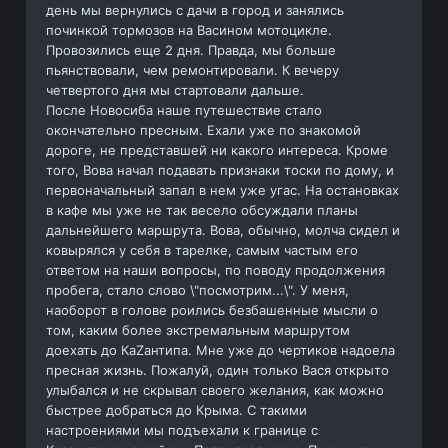
день мы вернулись с дачи в город и занялись
починкой тормозов на Васином мотоцикле.
Провозились еще 2 дня. Правда, мы больше
пьянствовали, чем ремонтировали. К вечеру
четвертого дня мы стартовали дальше.
После Новосиба наше путешествие стало
окончательно пресным. Ехали уже по знакомой
дороге, не представшей ни какого интереса. Кроме
того, Вова начал подавать признаки тоски по дому, и
первоначальный запал в нем уже угас. На остановках
в кафе мы уже не так весело обсуждали планы
дальнейшего маршрута. Вова, обычно, молча сидел и
ковырялся у себя в тарелке, самым частым его
ответом на наши вопросы, по поводу продолжения
пробега, стало слово \"посмотрим...\". У меня,
наоборот в голове роились безбашенные мысли о
том, каким более экстремальным маршрутом
доехать до КаZантипа. Мне уже до чертиков надоела
пресная жизнь. Пожалуй, один только Вася открыто
улыбался и не скрывал своего желания, как можно
быстрее добраться до Крыма. С такими
настроениями мы подъехали к границе с