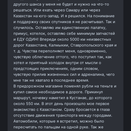
другого шанса у меня не будет и нужно на что-то
решаться. Или ехать через Самару или через
Казахстан на юго-запад. И я решился. На понимание
и поддержку своих спутников я не расчитывал. Так и
случилось. Оставляю им единственную палатку,
примус, котелок, оставляю себе минимум запчастей
и ЕДУ ОДИН! Впереди около 5000 км неизвестных
дорог Казахстана, Калмыкии, Ставропольского края и
т. д. Чувства переполняют меня, одновременно,
чувствую облегчение оттого, что поступил так, как
хотел и приятный холодок внутри от мысли о
предстоящих приключениях, одним словом,
чувствую прилив жизненных сил и адреналина, чего
мне так не хватало в последнее время.
В придорожном магазине поменял рубли на теньге и
купил самое необходимое в дороге. Прикинул
маршрут, ночевку наметил в Кустанае, до которого
около 550 км. В этот день произошло мое первое
знакомство с Казастаном. Сразу бросается в глаза
отсутствие движения транспорта между городами.
Автомобили, которые я встретил, можно было
пересчитать по пальцам на одной руке. Так же