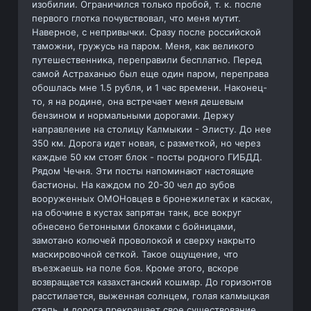
изобилии. Ограничился только пробой, т. к. после
первого глотка почувствовал, что меня мутит.
Наверное, с непривычки. Сразу после российской
таможни, гружусь на паром. Меня, как великого
путешественника, переправили бесплатно. Перед
самой Астраханью был еще один паром, переправа
обошлась мне 1.5 рубля, и 1 час времени. Наконец-
то, я на родине, она встречает меня дешевым
бензином и нормальными дорогами. Держу
направление на столицу Калмыкии - Элисту. До нее
350 км. Дорога идет новая, с разметкой, но через
каждые 50 км стоят блок - посты родного ГИБДД.
Рядом Чечня. Эти посты напоминают настоящие
бастионы. На каждом по 20-30 чел до зубов
вооруженных ОМОНовцев в бронежилетах и касках,
на обочине в кустах запрятан танк, все вокруг
обнесено бетонными блоками с бойницами,
замотано колючей проволокой и сверху накрыто
маскировочной сеткой. Такое ощущение, что
въезжаешь на поле боя. Кроме этого, вскоре
возвращается казахстанский кошмар. До горизонтов
расстилается, выженная солнцем, голая калмыцкая
степь, и дорога прекращает свое существование.