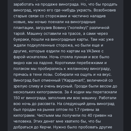
заработать на продаже винограда. Но, что бы продать
виноград, нужно его где-нибудь украсть. Возобновив
старые связи со сторожами и частично наладив
новые, мы ночью поехали на виноградные
плантации, загрузив Вовину \"копейку\" различной
тарой. Машину оставили на трассе, а сами через
буераки, пошли на виноградные карты. Там нас уже
ждали подкупленные сторожа, но были еще и
другие, которые ездили по картам на УАЗике с
фарой-искателем. Ночь стояла лунная и все было
видно как на ладоне. Короткими перебежками и
ползком мы пробирались к желанному винограду,
прячась в тени лозы. Собирали на ощупь и на вкус.
Виноград был отменный \"Кардинал\", величиной со
зрелую сливу и очень вкусный. Грозди были весом до
нескольких килограммов. За 4 ходки мы перетаскали
150 кг винограда, заполнив им всю машину. Работали
всю ночь до рассвета. На следующий день виноград
был продан на рынке оптом по 1.7 гривны за
килограмм. Чистыми мы получили по 40 гривен на
человека. Этих денег мне хватило бы, что бы
добраться до Керчи. Нужно было пробовать другие