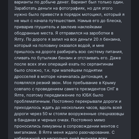
варианты по добыче денег. Вариант был только один.
Заработать деньги на фотографиях, но для этого
нужно было привести в порядок мотоцикл, который я
не мыл с начала путешествия. Намыв его до блеска,
приварив глушитель и заклеив наклейками
ободранные места. Я отправился на зароботки в
Ялту. По дороге я залил на все деньги 20 л бензина,
который на половину оказался водой, и мне
пришлось на дороге разбирать всю систему питания,
сливать по бутылкам бензин и отстаивать его. Даже
после всех этих операций ехать по серпантинам
было сложно, т.к. при малейшем поднятии
дросселей в моторе начиналась детонация, и
появлялся резкий звон. Мое пребывание в Крыму
совпало с проведением самета президентов СНГ в
Ялте, поэтому передвижение по ЮБК было
проблематичным. Постоянно перекрывали дороги и
приходилось ждать до нескольких часов, вдоль всей
дороги через 50 м стояли вооруженные спецназовцы
в банданах и черных очках. Постоянно мимо
проносились лимузины в сопровождении ментов с
мигалками. В Ялте меня ждало разочарование. С
набережной на несколько дней выгнали всех