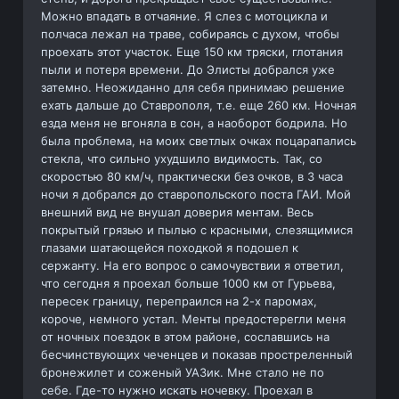
Можно впадать в отчаяние. Я слез с мотоцикла и
полчаса лежал на траве, собираясь с духом, чтобы
проехать этот участок. Еще 150 км тряски, глотания
пыли и потеря времени. До Элисты добрался уже
затемно. Неожиданно для себя принимаю решение
ехать дальше до Ставрополя, т.е. еще 260 км. Ночная
езда меня не вгоняла в сон, а наоборот бодрила. Но
была проблема, на моих светлых очках поцарапались
стекла, что сильно ухудшило видимость. Так, со
скоростью 80 км/ч, практически без очков, в 3 часа
ночи я добрался до ставропольского поста ГАИ. Мой
внешний вид не внушал доверия ментам. Весь
покрытый грязью и пылью с красными, слезящимися
глазами шатающейся походкой я подошел к
сержанту. На его вопрос о самочувствии я ответил,
что сегодня я проехал больше 1000 км от Гурьева,
пересек границу, перепраился на 2-х паромах,
короче, немного устал. Менты предостерегли меня
от ночных поездок в этом районе, сославшись на
бесчинствующих чеченцев и показав простреленный
бронежилет и соженый УАЗик. Мне стало не по
себе. Где-то нужно искать ночевку. Проехал в