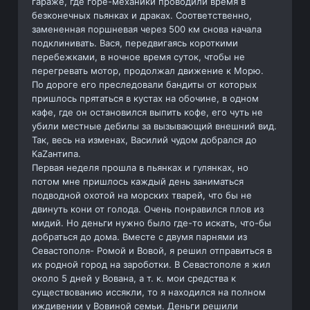
гараже, где горе-механики проводили время в
безконечных пьянках и драках. Соответственно,
замененная поршневая через 500 км снова начала
подклинивать. Вася, передвигаясь короткими
перебежками, в ночное время суток, чтобы не
перегревать мотор, продолжал движение к Морю.
По дороге его преследовали бандиты от которых
пришлось прятаться в кустах на обочине, в одном
кафе, где он остановился выпить кофе, его чуть не
убили местные дебилы за вызывающий внешний вид.
Так, весь на изменах, Василий чудом добрался до
КаZантипа.
Первая неделя прошла в пьянках и гулянках, но
потом мне пришлось каждый день заниматься
подводной охотой на морских тварей, что бы не
двинуть кони от голода. Очень понравился плов из
мидий. Но деньги нужно было где-то искать, что-бы
добраться до дома. Вместе с двумя парнями из
Севастополя- Ромой и Вовой, я решил отправиться в
их родной город на зароботки. В Севастополе я жил
около 5 дней у Вована, а т. к. мои средства к
существованию иссякли, то я находился на полном
иждивении у Вовиной семьи. Деньги решили