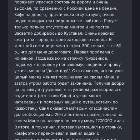
поражает ужасное состояние дороги и очень
высокая, по сравнению с Россией цена на бензин.
Кафе на дороге, практически отсутствуют, очень
редко попадаются придорожные шайханы. Радует
только полное отсутствие ментов и их постов.
Засветло добираюсь до Кустаная. Очень красиво
смотрится город на фоне заходящего солнца. В
местной гостинице место стоит 300 теньге, т. е. 60
р., что для меня дороговато. Первая проблема с
ночевкой. Подъезжаю на стоянку грузовиков,
подхожу к к первому попавшемуся водиле и прошу
устить меня на \"квартиру\". Оказывается, что он уже
целый месяц меняет поршневую на своем Мане, и
завтра утром работа будет закончена. Получив добро
на ночевку в грузовике, я за ужином разговорился с
водителем (его звали Саня) и узнал много
интересных и полезных вещей о путешествиях по
Казахстану. Саня оказался матерым классичеслим
дальнобойщиком с 20-ти летним стажем, только на
своем Мане он наездил по всему миру 1700000 миль.
В итоге, я поужинал, поставил мотоцикл на стоянку,
комфортно переночевал и выпил водки с
интересным человеком, не потратив при этом ни