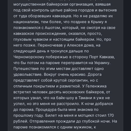
могущественная байкерская организация, взявшая
под свой контроль целые района городов и вытеснив
от туда оборзевших кавказцев. Но я не разделяю их
национализм, тем более, что позднее в Крыму я
познакомился с Ашотом, который, не смотря на свое
кавказское происхождение, оказался, просто,
глуховым чуваком и настоящим байкером. Но, про
него позже. Переночевав у Алексея дома, на
следующий день я тронулся дальше по
Черноморскому побережью в сторону Порт Кавказа,
что бы потом на пароме переправится на Украину.
Путешествие по этим местам доставляет одно
удовольвствие. Вокруг очень красиво. Дорога
представляет собой крутой серпантин, но с
отличным покрытием и разметкой. У Геленжика
встретил человек десять московских байкеров, от
которых узнал, что на байк-шоу в Тамани я уже не
успел, но это меня не расстроило. К ночи добрался
до парома. Процедура была мне знакома по
прошлому году. Билет на меня и мотцикл стоил 170
рублей. Отправления прождали до глубокой ночи. На
пароме познакомился с одним мужиком, к