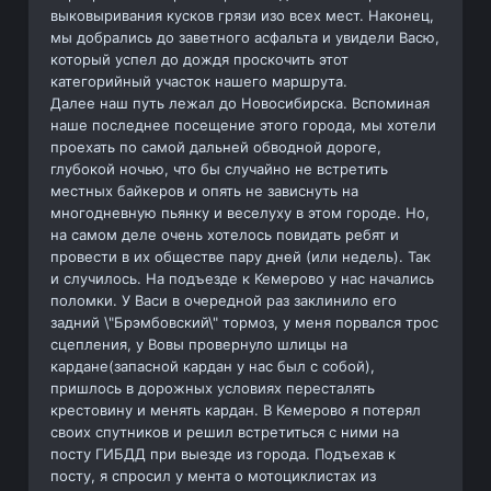
выковыривания кусков грязи изо всех мест. Наконец,
мы добрались до заветного асфальта и увидели Васю,
который успел до дождя проскочить этот
категорийный участок нашего маршрута.
Далее наш путь лежал до Новосибирска. Вспоминая
наше последнее посещение этого города, мы хотели
проехать по самой дальней обводной дороге,
глубокой ночью, что бы случайно не встретить
местных байкеров и опять не зависнуть на
многодневную пьянку и веселуху в этом городе. Но,
на самом деле очень хотелось повидать ребят и
провести в их обществе пару дней (или недель). Так
и случилось. На подъезде к Кемерово у нас начались
поломки. У Васи в очередной раз заклинило его
задний \"Брэмбовский\" тормоз, у меня порвался трос
сцепления, у Вовы провернуло шлицы на
кардане(запасной кардан у нас был с собой),
пришлось в дорожных условиях пересталять
крестовину и менять кардан. В Кемерово я потерял
своих спутников и решил встретиться с ними на
посту ГИБДД при выезде из города. Подъехав к
посту, я спросил у мента о мотоциклистах из