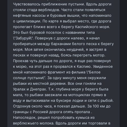
Чувствовалось приближение пустыни. Вдоль дороги
стояли стада верблюдов. Часто стали появляться
нефтяные насосы и буровые вышки, что напоминало
о цивилизации. По карте я выбрал место, где дорога
пролегает ближе всего к берегу Каспийского моря.
Это был буровой поселок с названием типа
\"Забуруй\". Повернув с дороги налево, я начал
пробираться между барханами белого песка к берегу
моря. Моя затея окончилась неудачей, я застрял в
песках и повернул назад, боясь перегреть мотор.
Проехав чуть дальше по дороге, я еще раз повернул
к морю, на этот раз я прорвался к Каспию. Увиденное
мной напоминало фрагмент из фильма \"Белое
солнце пустыни\". За одну минуту меня окружили
рыбаки из местной деревни. Все они гоняли на
Уралах и Днепрах. Т.к. глубина моря у берега была
мала, то рыбаки заезжали на мотоциклах прямо в
воду и вытаскивали на буксире лодки и сети с рыбой.
Отдохнув около часа, я поехал дальше. За 100 км до
границы с Россией дорога опять пропала .
Напоследок, решил попробовать кумыса из
верблюжьего молока. Вдоль дороги им торговали в