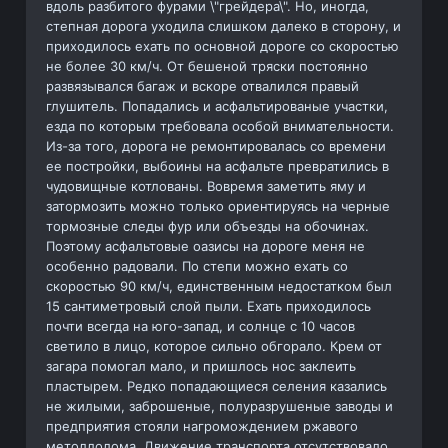
вдоль разбитого фурами \"грейдера\". Но, иногда,
степная дорога уходила слишком далеко в сторону, и
приходилось ехать по основной дороге со скоростью
не более 30 км/ч. От бешеной тряски постоянно
развязывался багаж и вскоре отвалился правый
глушитель. Попадались и асфальтированые участки,
езда по которым требовала особой внимательности.
Из-за того, дорога не ремонтировалась со времени
ее постройки, выбоины на асфальте превратились в
чудовищные котлованы. Вовремя заметить яму и
затормозить можно только ориентируясь на черные
тормозные следы фур или объезды на обочинах.
Поэтому асфальтовые оазисы на дороге меня не
особенно радовали. По степи можно ехать со
скоростью 90 км/ч, единственным недостатком был
15 сантиметровый слой пыли. Ехать приходилось
почти всегда на юго-запад, и солнце с 10 часов
светило в лицо, которое сильно обгорало. Крем от
загара помогал мало, и пришлось нос заклеить
пластырем. Редко попадающиеся селения казались
не жилыми, заброшеные, полуразрушеные заводы и
предприятия стояли нагромождением ржавого
метоллолома. Движение транспорта отсутствовало.