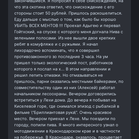
закончившиеся. Я попросил к себе снисхождения, на
что эта скотина ответил, что снисхождение с его
стороны стоит 50 рублей. Пришлось раскошелиться.
Еду дальше с мыслью о том, как было бы хорошо
УБИТЬ ВСЕХ МЕНТОВ !!! Проехал Адыгею и перевал
Гойтхский, на спуске с которого меня догнала Нива с
зелеными полосами. Из нее вышли двое крепких
ребят в комуфляже и с ружьями. Я начал
лихорадочно вспоминать, что я совершил
противозаконного зо последние 3 часа. На ум
пришел только экологический пост, работников
которого я послал на х... В этом направлении и
решил лепить отмазки. Но отмазываться не
пришлось, парни оказались местными байкерами, по
совместительству один из них (Алексей) работал
начальником лесоохраны. Вечером договорились
встретиться у Лехи дома. До вечера я побывал на
Киселевой горе, где снимался эпизод с рыбалкой в
фильме \"Бриллиантовая рука\". Очень красивое
место. Вечером приехал к Лехе. Мы поездили по
городу, попили пива. Я много интересного узнал о
мотодвижении в Краснодарском крае и в частности
на побережье. В Краснодаре, оказалось, процветает