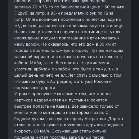
одной из заправок, выстояв часовую очередь,
заливаю 20 л 76-го по баснословной цене - 60 теньге
(12руб) за литр, а 93-й предлагали с рук по 1$ за
литр. Опять возникает проблема с ночлегом. Еду на
ж/д вокзал, расчитывая на привокзальную гостиницу.
На вокзале у таксиста спросил о гостинице и тут же
неожиданно получил приглашение идти ночевать к
нему домой. Но оказалось, что его дом в 30 км от
города в противоположную сторону. Тут же находим
запасной вариант, и я остаюсь ночевать на стоянке в
кабине МАЗа, за то, без платно. На ужин меня
угостили арбузом с хлебом, что было в тему, т.к. я
целый день ничего не ел. Лег спать с мыслью о том,
что завтра буду в Астрахане, а это уже Россия и
нормальные дороги.
Утром я проснулся с мыслью о том, что мне до
чертиков надоели степи и пустыни и хочется
быстрее попасть на Кавказ. Все зависело только от
меня и моего мотоцикла на котором я ехал. С
бодрым духом я рванул в сторону Астрахани. Дорога
стала на много лучше и позволяла держать среднюю
скорость 60 км/ч. Окружающая степь сильно
полысела и стал проглядывать белый песок.