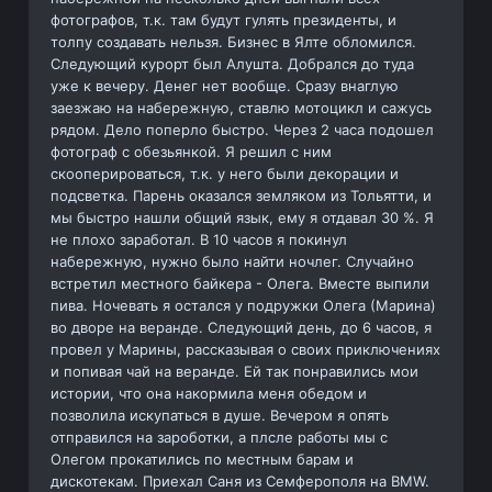
фотографов, т.к. там будут гулять президенты, и
толпу создавать нельзя. Бизнес в Ялте обломился.
Следующий курорт был Алушта. Добрался до туда
уже к вечеру. Денег нет вообще. Сразу внаглую
заезжаю на набережную, ставлю мотоцикл и сажусь
рядом. Дело поперло быстро. Через 2 часа подошел
фотограф с обезьянкой. Я решил с ним
скооперироваться, т.к. у него были декорации и
подсветка. Парень оказался земляком из Тольятти, и
мы быстро нашли общий язык, ему я отдавал 30 %. Я
не плохо заработал. В 10 часов я покинул
набережную, нужно было найти ночлег. Случайно
встретил местного байкера - Олега. Вместе выпили
пива. Ночевать я остался у подружки Олега (Марина)
во дворе на веранде. Следующий день, до 6 часов, я
провел у Марины, рассказывая о своих приключениях
и попивая чай на веранде. Ей так понравились мои
истории, что она накормила меня обедом и
позволила искупаться в душе. Вечером я опять
отправился на зароботки, а плсле работы мы с
Олегом прокатились по местным барам и
дискотекам. Приехал Саня из Семферополя на BMW.