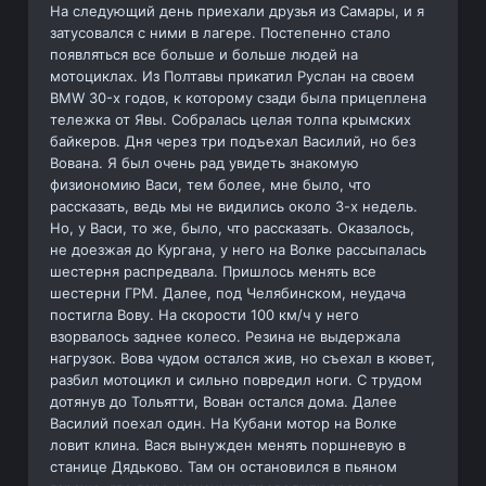
На следующий день приехали друзья из Самары, и я
затусовался с ними в лагере. Постепенно стало
появляться все больше и больше людей на
мотоциклах. Из Полтавы прикатил Руслан на своем
BMW 30-х годов, к которому сзади была прицеплена
тележка от Явы. Собралась целая толпа крымских
байкеров. Дня через три подъехал Василий, но без
Вована. Я был очень рад увидеть знакомую
физиономию Васи, тем более, мне было, что
рассказать, ведь мы не видились около 3-х недель.
Но, у Васи, то же, было, что рассказать. Оказалось,
не доезжая до Кургана, у него на Волке рассыпалась
шестерня распредвала. Пришлось менять все
шестерни ГРМ. Далее, под Челябинском, неудача
постигла Вову. На скорости 100 км/ч у него
взорвалось заднее колесо. Резина не выдержала
нагрузок. Вова чудом остался жив, но съехал в кювет,
разбил мотоцикл и сильно повредил ноги. С трудом
дотянув до Тольятти, Вован остался дома. Далее
Василий поехал один. На Кубани мотор на Волке
ловит клина. Вася вынужден менять поршневую в
станице Дядьково. Там он остановился в пьяном