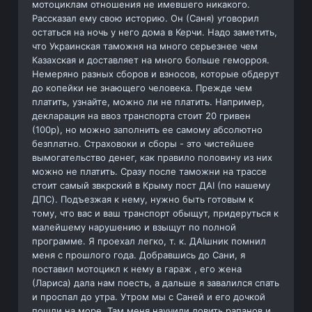
мотоциклам отношения не имевшего никакого.
Рассказал ему свою историю. Он (Саня) уговорил
остаться на ночь у него дома в Керчи. Надо заметить,
что Украинская таможня на много серьезнее чем
Казахская и доставляет на много больше геморроя.
Немеряно разных сборов и взносов, которые обдерут
до копейки не знающего человека. Прежде чем
платить, узнайте, можно ли не платить. Например,
декларация на ввоз транспорта стоит 20 гривен
(100р), но можно заполнить ее самому абсолютно
безплатно. Страховоки и сборы - это чистейшее
вымогательство денег, как правило половину из них
можно не платить. Сразу после таможни на трассе
стоит самый звкрский в Крыму пост ДАI (по нашему
ДПС). Подъезжая к нему, нужно быть готовым к
тому, что вас и ваш транспорт обыщут, придеруться к
малейшему нарушению и взыщут по полной
программе. Я проехал легко, т. к. ДАIшник помнил
меня с прошлого года. Добравшись до Сани, я
поставил мотоцикл к нему в гараж , его жена
(Лариса) дала нам поесть, а дальше я завалился спать
и проспал до утра. Утром мы с Саней и его дочкой
пошли на море. Там меня научили ловить рапанов и