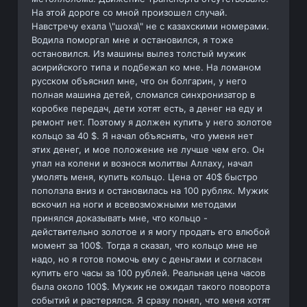
На этой дороге со мной произошел случай.
Навстречу ехала \"шоха\" не с казахскими номерами.
Водила поморгал мне и остановился, я тоже
остановился. Из машины вылез толстый мужик
асирийского типа и подбежал ко мне. На ломаном
русском объяснил мне, что он болгарин, у него
полная машина детей, сломался синхронизатор в
коробке передач, дети хотят есть, а денег на еду и
ремонт нет. Поэтому я должен купить у него золотое
кольцо за 40 $. Я начал объяснять, что уменя нет
этих денег, и мое положение не лучше чем его. Он
упал на колени и вознося молитвы Аллаху, начал
умолять меня, купить кольцо. Цена от 40$ быстро
поползла вниз и остановилась на 100 рублях. Мужик
вскочил на ноги и всевозможными методами
принялся доказывать мне, что кольцо -
действительно золотое и я могу продать его влюбой
момент за 100$. Тогда я сказал, что кольцо мне не
надо, но я готов помочь ему с деньгами и согласен
купить его часы за 100 рублей. Реальная цена часов
была около 100$. Мужик не ожидал такого поворота
событий и растерялся. Я сразу понял, что меня хотят