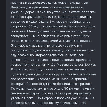
нае...ать и воспользовавшись моментом, дал газу.
Вечерело, от однотипных унылых пейзажей и
ужасной дороги я сильно устал, меня охватила тоска.
Ехать до Гурьева еще 250 км, а дорога становилась
все хуже и хуже. Около 2-х часов я пробирался со
скоростью 20 км/ч по застывшей мешанине из глины
и камней. Меня одолевали страшные мысли, что я
заблудился, и мне придется ночевать в степи без
палатки, среди шакалов, змей и пауков-людоедов.
Эта перспектива меня пугала до усрачки, и я
продолжал продвигаться вперед. Вскоре я понял, что
еду правильно. Дорога стала лучше, появился
транспорт, чувствовалось приближение города, на
горизонте я увидел огни. До Гурьева осталось 100 км.
В темноте, при отсутствии разметки, выписывая
сумасшедшие кульбиты между выбоинами, я проехал
это расстояние. В городе меня ждал не приятный
сюрприз. Полное отсутствие бензина на заправках.
По моим подсчетам, я уже около 50 км еду на одних
бензиновых парах, т. к. последний раз заправлялся
утром в Орске - 35 литров, а проехал уже 750 км, из
которых 500 км по жестокому бездорожью. На