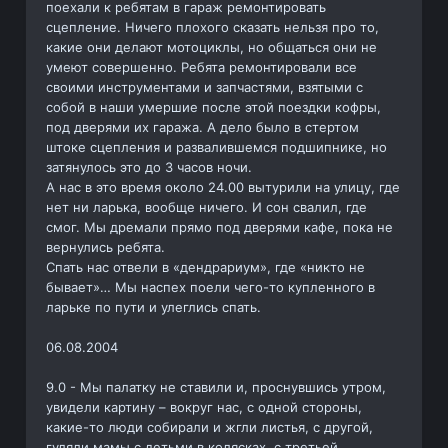
поехали к ребятам в гараж ремонтировать
сцепление. Ничего плохого сказать нельзя про то,
какие они делают мотоциклы, но общаться они не
умеют совершенно. Ребята ремонтировали все
своими инструментами и запчастями, взятыми с
собой в наши умершие после этой поездки кофры,
под дверями их гаража. А дело было в стертом
штоке сцепления и развалившемся подшипнике, но
затянулось это до 3 часов ночи.
А нас в это время около 24.00 вытурили на улицу, где
нет ни ларька, вообще ничего. И сон свалил, где
смог. Мы дремали прямо под дверями кафе, пока не
вернулись ребята.
Спать нас отвели в «дендрариум», где «никто не
бывает»… Мы наспех поели чего-то купленного в
ларьке по пути и улеглись спать.
06.08.2004
9.0 - Мы палатку не ставили и, проснувшись утром,
увидели картину – вокруг нас, с одной стороны,
какие-то люди собирали и жгли листья, с другой,
гуляли мамы с детьми в колясках, с третьей,