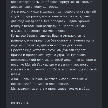
него отвертелись, но обещал вернуться как только
довезет свою жену до города.
А мы решили ехать дальше, где предстоял страшный
спуск по «дороге», что осталась после сошедшего
два года назад селя. Все попадали, Вадим уронил
Ксюху в небольшой расщелине, Серега из Тулы
спускал в темноте три мотоцикла.
Когда все были спущены, Вадим отправился на
разведку, мне пришлось без фонаря в темноте идти
еще км 5 пешком, девчонки потом догоняли.
Проехав еще четверть пути, мы думали сделать
привал и продолжить путь с утра, но тут снова
появился дикий джигит, который довел нас до кафе в
поселке Малый Утриш, где мы выпили местного
коньяка и вспомнили, что Серега потерял где-то свой
шлем.
А наш новый знакомый отвел к своей стоянке и
показал удобное место для ночевки.
Мы завалились спать и проснулись только в обед.
09.08.2004