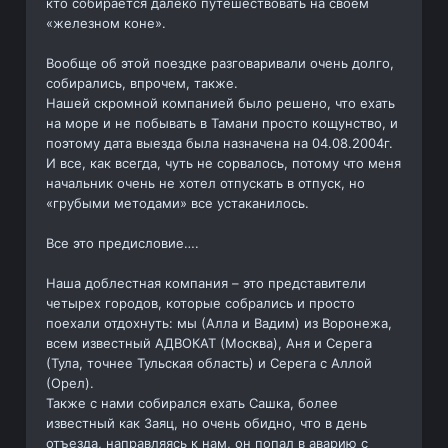
кто собирается далеко путешествовать на своем
«железном коне».
Вообще об этой поездке разговаривали очень долго,
собирались, впрочем, также.
Нашей скромной компанией было решено, что ехать
на море и не побывать в Тамани просто кощунство, и
поэтому дата выезда была назначена на 04.08.2004г.
И все, как всегда, чуть не сорвалось, потому что меня
начальник очень не хотел отпускать в отпуск, но
«грубыми методами» все устаканилось.
Все это предисловие….
Наша доблестная компания – это представители
четырех городов, которые собрались и просто
поехали отдохнуть: мы (Алла и Вадим) из Воронежа,
всем известный АДВОКАТ (Москва), Аня и Серега
(Тула, точнее Тульская область) и Серега с Аллой
(Орел).
Также с нами собирался ехать Сашка, более
известный как Заяц, но очень обидно, что в день
отъезда, направляясь к нам, он попал в аварию с