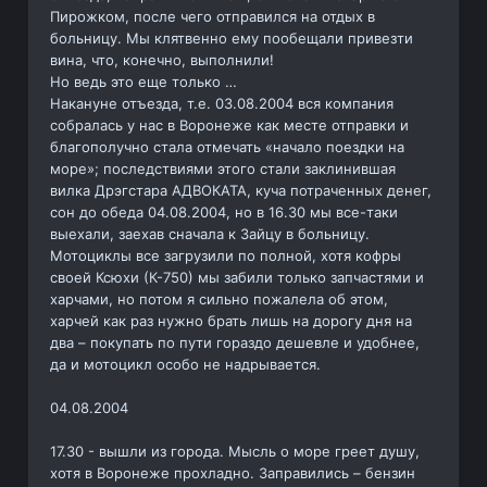
Пирожком, после чего отправился на отдых в
больницу. Мы клятвенно ему пообещали привезти
вина, что, конечно, выполнили!
Но ведь это еще только …
Накануне отъезда, т.е. 03.08.2004 вся компания
собралась у нас в Воронеже как месте отправки и
благополучно стала отмечать «начало поездки на
море»; последствиями этого стали заклинившая
вилка Дрэгстара АДВОКАТА, куча потраченных денег,
сон до обеда 04.08.2004, но в 16.30 мы все-таки
выехали, заехав сначала к Зайцу в больницу.
Мотоциклы все загрузили по полной, хотя кофры
своей Ксюхи (К-750) мы забили только запчастями и
харчами, но потом я сильно пожалела об этом,
харчей как раз нужно брать лишь на дорогу дня на
два – покупать по пути гораздо дешевле и удобнее,
да и мотоцикл особо не надрывается.
04.08.2004
17.30 - вышли из города. Мысль о море греет душу,
хотя в Воронеже прохладно. Заправились – бензин