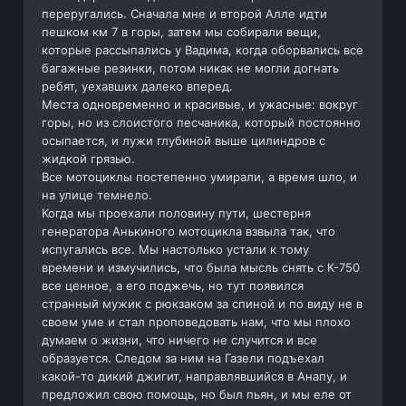
переругались. Сначала мне и второй Алле идти
пешком км 7 в горы, затем мы собирали вещи,
которые рассыпались у Вадима, когда оборвались все
багажные резинки, потом никак не могли догнать
ребят, уехавших далеко вперед.
Места одновременно и красивые, и ужасные: вокруг
горы, но из слоистого песчаника, который постоянно
осыпается, и лужи глубиной выше цилиндров с
жидкой грязью.
Все мотоциклы постепенно умирали, а время шло, и
на улице темнело.
Когда мы проехали половину пути, шестерня
генератора Анькиного мотоцикла взвыла так, что
испугались все. Мы настолько устали к тому
времени и измучились, что была мысль снять с К-750
все ценное, а его поджечь, но тут появился
странный мужик с рюкзаком за спиной и по виду не в
своем уме и стал проповедовать нам, что мы плохо
думаем о жизни, что ничего не случится и все
образуется. Следом за ним на Газели подъехал
какой-то дикий джигит, направлявшийся в Анапу, и
предложил свою помощь, но был пьян, и мы еле от