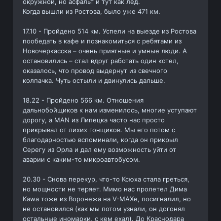
окружной, но асфальт и тут как лед.
Когда вышли из Ростова, было уже 471 км.
17.10 - Пройдено 514 км. Успели на выезде из Ростова
пообедать в кафе и познакомиться с ребятами из
Новочеркасска – очень приятные и умные люди. А
остановились – стал вдруг работать один котел,
оказалось, что провод выдернут из свечного
колпачка. Чуть остыли и двинулись дальше.
18.22 - Пройдено 566 км. Отношения
дальнобойщиков к нам изменилось, многие уступают
дорогу, а MAN из Липецка часто нас просто
прикрывал от лихих гонщиков. Мы его потом с
благодарностью вспоминали, когда он прикрыл
Серегу из Орла и дал ему возможность уйти от
аварии с каким-то микроавтобусом.
20.30 - Снова перекур, что-то Ксюха стала греться,
но мощности не теряет. Мимо нас пролетел Дима
Kawa тоже из Воронежа на V-MAXe, посигналил, но
не остановился (как мы потом узнали, он догонял
остальные иномарки, с кем ехал). До Краснодара