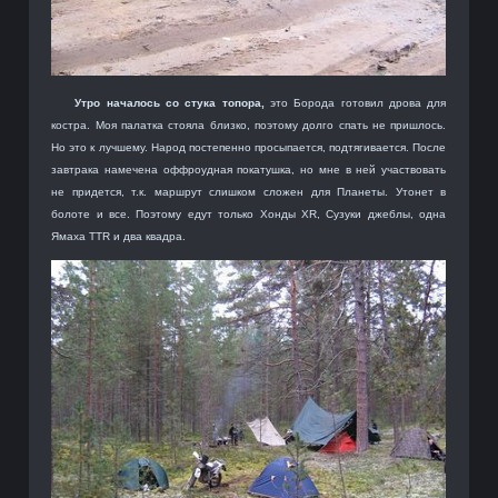
Утро началось со стука топора,
это Борода готовил дрова для
костра. Моя палатка стояла близко, поэтому долго спать не пришлось.
Но это к лучшему. Народ постепенно просыпается, подтягивается. После
завтрака намечена оффроудная покатушка, но мне в ней участвовать
не придется, т.к. маршрут слишком сложен для Планеты. Утонет в
болоте и все. Поэтому едут только Хонды XR, Сузуки джеблы, одна
Ямаха TTR и два квадра.