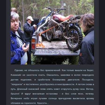
Однако, не обошлось без приключений. Как только вышли на берег,
Kawasaki не захотела ехать. Оказалось, камнями в колее повредило
датчик подножки, и сработала блокировка двигателя. Посидели,
"покурили" и постепенно разобрались в неисправности. А потом снова в
путь. Длинный онежский пляж опять зовет открутить ручку газа. Ветер,
брызги! И вдруг внезапная остановка - и без слов ясно, почему.
Вечернее небо играя лучами солнца причудливо высветила кромку
облаков на горизонте. Красота...