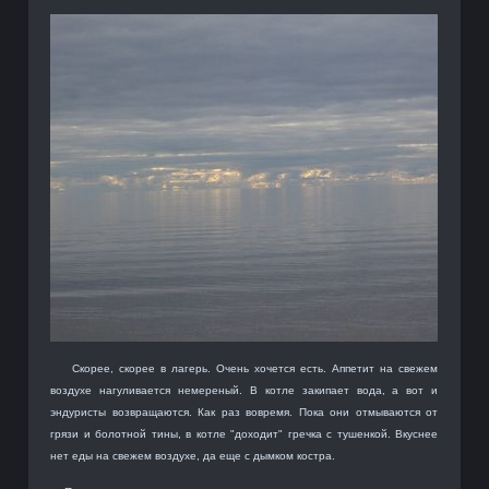
Скорее, скорее в лагерь. Очень хочется есть. Аппетит на свежем
воздухе нагуливается немереный. В котле закипает вода, а вот и
эндуристы возвращаются. Как раз вовремя. Пока они отмываются от
грязи и болотной тины, в котле "доходит" гречка с тушенкой. Вкуснее
нет еды на свежем воздухе, да еще с дымком костра.