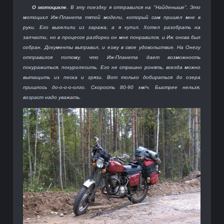
О мотоцикле.
В эту поездку я отправился на "Найденыше". Это
мотоцикл Иж-Планета пятой модели, который сам пришел мне в
руки. Его выселили из гаража, а я купил. Хотел разобрать на
запчасти, но в процессе разборки он мне понравился, и Иж снова был
собран. Документы выправил, и езжу в свое удовольствие. На Онегу
отправился потому, что Иж-Планета дает возможность
покуражиться, покуролесить. Его не страшно ронять, всегда можно
вытащить из песка и грязи. Вот только добираться до озера
пришлось до-о-о-о-олго. Скорость 80-90 км/ч. Быстрее нельзя,
возраст надо уважать.