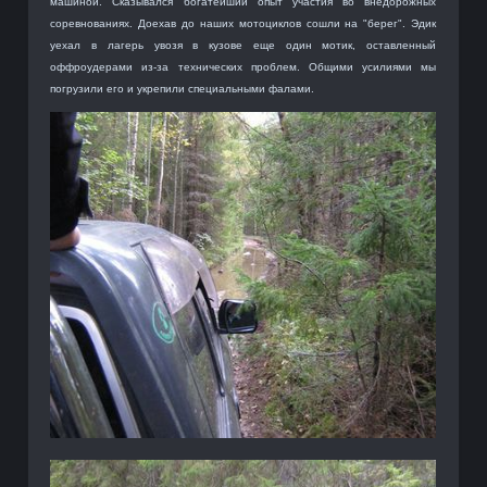
машиной. Сказывался богатейший опыт участия во внедорожных
соревнованиях. Доехав до наших мотоциклов сошли на "берег". Эдик
уехал в лагерь увозя в кузове еще один мотик, оставленный
оффроудерами из-за технических проблем. Общими усилиями мы
погрузили его и укрепили специальными фалами.