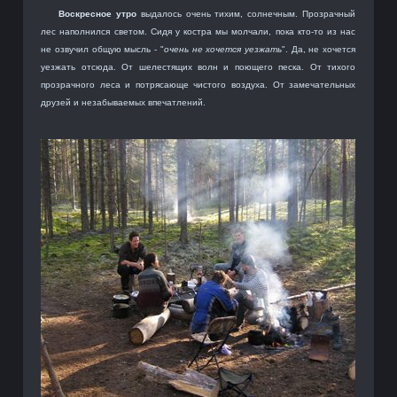
Воскресное утро
выдалось очень тихим, солнечным. Прозрачный
лес наполнился светом. Сидя у костра мы молчали, пока кто-то из нас
не озвучил общую мысль - "
очень не хочется уезжать
". Да, не хочется
уезжать отсюда. От шелестящих волн и поющего песка. От тихого
прозрачного леса и потрясающе чистого воздуха. От замечательных
друзей и незабываемых впечатлений.