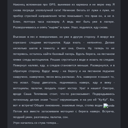
Наконец вспоминаю про GPS, вынимаю из кармана и не верю ему. Я
снова посреди злополучной гати! Начинаю бегать от лужи к луже, но
прибор стрелкой направления четко показывает, что прав он, а не я.
Блин, полтора часа насмарку. А ведь мог быть уже в лагере.
Разворачиваюсь и опять "ныряю" в лужи. Упал, поднялся, еду снова.
Въезжаю в лес и поворачиваю, но уже в другую сторону. А вокруг все
изрезано следами мотоциклов. Куда ехать - непонятно. Делаю
несколько шагов в темноту, и вот она, Онега. Ну, теперь то не
потеряюсь, осталось найти базовый лагерь. Вдоль берега, на песчаном
пляже следы мотоциклов. Решаю спуститься к воде и искать по следам.
Повернул налево, еду, а следов становится меньше. Развернулся, и в
обратную сторону. Вдруг вижу - на берегу и на песчаном подъеме
накручено, наверчено, песок весь распахан. Ага, наверное я нашел то,
что искал. Глушу двигатель, поднимаюсь наверх, иду и вижу -
мотоциклы, палатки, поодаль горит костер. Ура! я нашел! Смотрю,
вроде Саша Теплякова стоит, что-то рассказывает. Подкрадываюсь
потихоньку, делаю знаки "тсссс" окружающим, и на ухо ей "Ку-Ку!". Ба,
вот и встреча! Общее ликование, знакомые лица, стопка водки
Потом все вместе затаскиваем мотоцикл с берега наверх. Встреча,
поздний ужин, разговоры, палатка, сон.
Утро началось со стука топора...