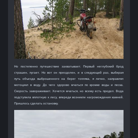
Но постепенно путешествие захватывает. Первый неглубокий брод
страшен, пугает. Но вот он преодолен, и в следующий раз, выбирая
путь объезда выброшенного на берег топляка, я лично, направлял
мотоцикл в воду. До чего здорово мчаться по кромке воды и песка.
Скорость завораживает. Хочется мчаться, но всему есть предел. Вода
подступила вплотную к лесу, впереди возникли нагромождения камней.
Пришлось сделать остановку.