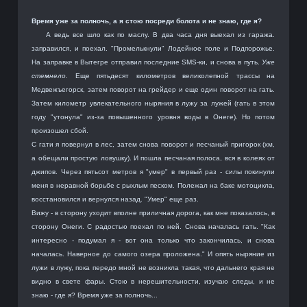
Время уже за полночь, а я стою посреди болота и не знаю, где я?
А ведь все шло как по маслу. В два часа дня выехал из гаража.
заправился, и поехал. "Промелькнули" Лодейное поле и Подпорожье.
На заправке в Вытегре отправил последние SMS-ки, и снова в путь.
Уже
стемнело
. Еще пятьдесят километров великолепной трассы на
Медвежъегорск, затем поворот на грейдер и еще один поворот на гать.
Затем километр увлекательного ныряния в лужу за лужей (гать в этом
году "утонула" из-за повышенного уровня воды в Онеге). Но потом
произошел сбой.
С гати я повернул в лес, затем снова поворот и песчаный пригорок (хм,
а обещали простую ловушку). И пошла песчаная полоса, вся в колеях от
джипов. Через пятьсот метров я "умер" в первый раз - силы покинули
меня в неравной борьбе с рыхлым песком. Полежал на баке мотоцикла,
восстановился и вернулся назад. "Умер" еще раз.
Вижу - в сторону уходит вполне приличная дорога, как мне показалось, в
сторону Онеги. С радостью поехал по ней. Снова началась гать. "Как
интересно - подумал я - вот она только что закончилась, и снова
началась. Наверное до самого озера проложена." И опять ныряние из
лужи в лужу, пока передо мной не возникла такая, что дальнего края не
видно в свете фары. Стою в нерешительности, изучаю следы, и не
знаю - где я? Время уже за полночь...