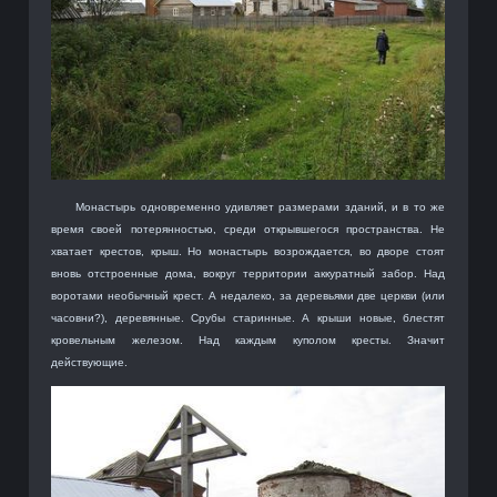
Монастырь одновременно удивляет размерами зданий, и в то же
время своей потерянностью, среди открывшегося пространства. Не
хватает крестов, крыш. Но монастырь возрождается, во дворе стоят
вновь отстроенные дома, вокруг территории аккуратный забор. Над
воротами необычный крест. А недалеко, за деревьями две церкви (или
часовни?), деревянные. Срубы старинные. А крыши новые, блестят
кровельным железом. Над каждым куполом кресты. Значит
действующие.