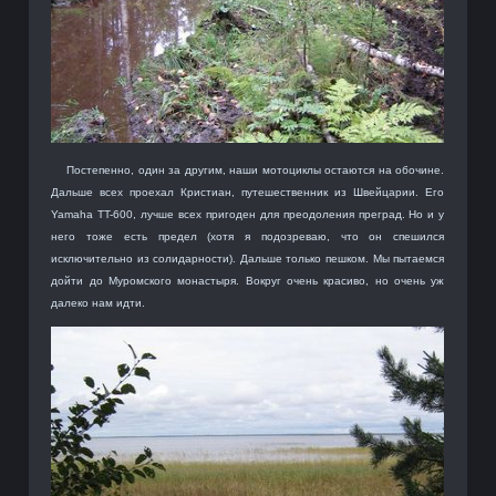
Постепенно, один за другим, наши мотоциклы остаются на обочине.
Дальше всех проехал Кристиан, путешественник из Швейцарии. Его
Yamaha TT-600, лучше всех пригоден для преодоления преград. Но и у
него тоже есть предел (хотя я подозреваю, что он спешился
исключительно из солидарности). Дальше только пешком. Мы пытаемся
дойти до Муромского монастыря. Вокруг очень красиво, но очень уж
далеко нам идти.