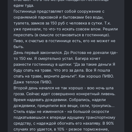
едем туда.
Гостинница представляет собой сооружение с
охраняемой парковкой и бытовками без воды,
туалета, замков за 150 руб с человека в сутки. Т.к.
уже приехали, то что-то искать совсем влом. Решили
переспать (в смысле остановиться в гостиннице).
Пиво, к счастью в гостиннице есть, его не может не
быть.
День первый закончился. До Ростова не доехали где-
то 150 км. Я смертельно устал. Багира хочет
разнести гостинницу в щепки: "Да за такие деньги Я
буду спать на траве. Что это за дела. Все Я пошла
спать на траве, верните деньги!". Как хорошо ПИВО.
Даже теплое ПИВО.
Второй день начался не так хорошо - всю ночь шла
гроза. Сейчас идет совершенно конкретный ливень.
Время надевать дождевики. Собрались, надели
дождевики, прицепили все вещи, сели, тронулись...
Стиль езды не изменился - на большой скорости
подкатываешься к впереди идущему транспортному
средству, с надеждой обогнать его нахаляву. В 90%
случаях это удается, в 10% - резкое торможение,