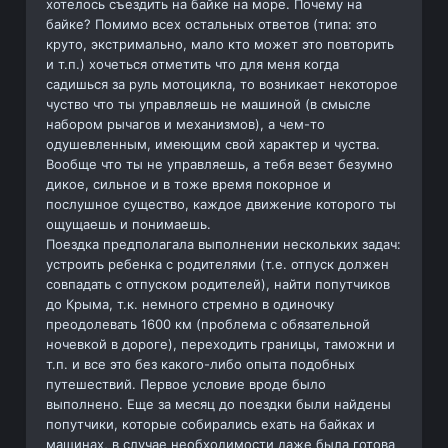
хотелось съездить на байке на море. Почему на
байке? Помимо всех остальных ответов (типа: это
круто, экстримально, мало кто может это повторить
и т.п.) хочеться отметить что для меня когда
садишься за руль мотоцикла, то возникает некоторое
чуство что ты управляешь не машиной (в смысле
набором рычагов и механизмов), а чем-то
одушевленным, имеющим свой характер и чуства.
Вообще что ты не управляешь, а тебя везет безумно
дикое, сильное и в тоже время покорное и
послушное существо, каждое движение которого ты
ощущаешь и понимаешь.
Поездка предполагала выполнении нескольких задач:
устроить ребенка с родителями (т.е. отпуск должен
совпадать с отпуском родителей), найти попутчиков
до Крыма, т.к. немного стремно в одиночку
преодолевать 1600 км (проблема с обязательной
ночевкой в дороге), переходить границы, таможни и
т.п. и все это без какого-либо опыта подобных
путешествий. Первое условие вроде было
выполнено. Еще за месяц до поездки были найдены
попутчики, которые собирались ехать на байках и
машинах, в случае необходимости даже была готова