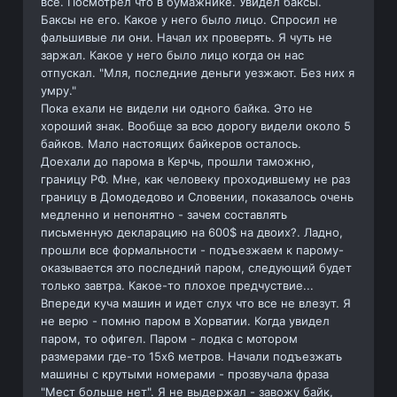
все. Посмотрел что в бумажнике. Увидел баксы.
Баксы не его. Какое у него было лицо. Спросил не
фальшивые ли они. Начал их проверять. Я чуть не
заржал. Какое у него было лицо когда он нас
отпускал. "Мля, последние деньги уезжают. Без них я
умру."
Пока ехали не видели ни одного байка. Это не
хороший знак. Вообще за всю дорогу видели около 5
байков. Мало настоящих байкеров осталось.
Доехали до парома в Керчь, прошли таможню,
границу РФ. Мне, как человеку проходившему не раз
границу в Домодедово и Словении, показалось очень
медленно и непонятно - зачем составлять
письменную декларацию на 600$ на двоих?. Ладно,
прошли все формальности - подъезжаем к парому-
оказывается это последний паром, следующий будет
только завтра. Какое-то плохое предчуствие...
Впереди куча машин и идет слух что все не влезут. Я
не верю - помню паром в Хорватии. Когда увидел
паром, то офигел. Паром - лодка с мотором
размерами где-то 15х6 метров. Начали подъезжать
машины с крутыми номерами - прозвучала фраза
"Мест больше нет". Я не выдержал - завожу байк,