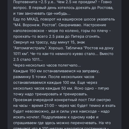
Портевенита ~2.5 у.е.. Чем 2.5 не проедем? - Говно
вопрос. В первый день хотелось доехать до Ростова,
и там заночевать где-нибудь...
Еду по МКАД, поворот на каширское шоссе указатель
"М4. Воронеж. Ростов". Сворачиваю. Настроение
наполеоновское - море по колено, горы по плечу -
проехать-то всего 2.5 раза до Питера сгонять.
Свернул на трассу, еду минут 15, знак
"Автомагистраль". Хорошо. Табличка "Ростов на дону
1011 км". Че-то как-то немного куево стало... Вместо
2.5 стало 1011...
Через несколько часов полегчало...
Каждые 150 км останавливаемся на заправку,
разминку 5 точки. После нескольких часов
останавливаемся каждые 100 км. Еще через
несколько часов каждые 50 км. Ясно одно - пятую
точку надо тренировать и тренировать.
Проезжая очередной конкретный пост ГАИ смотрю
на часы - время 21:00 - через час будет темно и ехать
будет невозможно, да и силы уже наисходе - надо
искать ночлег. Подруливаем к одному кафе и
спрашиваем где здесь можно переночевать. На что
отвечают что в 100 метрах находится гостинница -