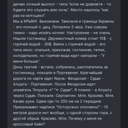
делаю сочный выхлоп - типа "если не довезете - то
будите это слушать всю ночь". Место нашлось "как
раз на мотоцикл".
Мы в КРЫМУ. Выезжаем. Таможня и граница Украины
- это полный п..дец. Потеряли 3 часа. Уже совсем
темно - надо искать ночлег. Настроение - не очень.
Нашли гостиницу. Двухместный номер стоит 15$ - с
горячей водой - 30$. Взяли с горячей водой - это
типа люкс: спальня, прихожая, гостинная, телек,
холодильник, но горячая вода идет напором - "У
меня больше".
День третий - встали, собрались, расплатились за
гостинницу, поехали в Портевенит. Кратчайшай
дорога по карте идет Керчь- Феодосия - Судак -
Алушта - Портевенит. После Феодосии идет
указатель "Алушта ->" "<- Судак". Я помню - в Алушту
через Судак. Поехали. Серпантин. Мля. Красиво. Мля.
Качаю руки. Едем где-то 200 км на 2 передаче.
Прикалывают надписи "Осторожно оползень!" - 10
метров дороги нет вообще, с одной стороны гора, с
другой обрыв. Красиво. Мля. Почему у меня не
кроссовый байк?