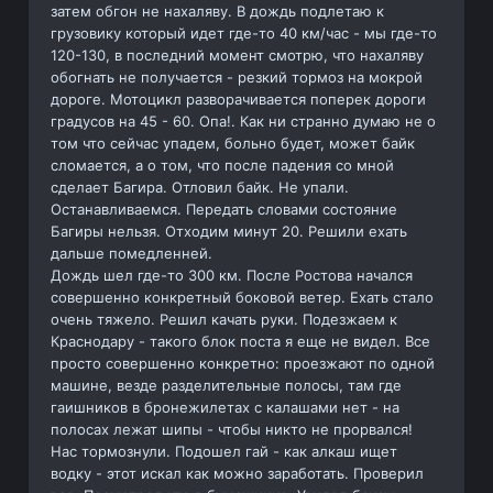
затем обгон не нахаляву. В дождь подлетаю к
грузовику который идет где-то 40 км/час - мы где-то
120-130, в последний момент смотрю, что нахаляву
обогнать не получается - резкий тормоз на мокрой
дороге. Мотоцикл разворачивается поперек дороги
градусов на 45 - 60. Опа!. Как ни странно думаю не о
том что сейчас упадем, больно будет, может байк
сломается, а о том, что после падения со мной
сделает Багира. Отловил байк. Не упали.
Останавливаемся. Передать словами состояние
Багиры нельзя. Отходим минут 20. Решили ехать
дальше помедленней.
Дождь шел где-то 300 км. После Ростова начался
совершенно конкретный боковой ветер. Ехать стало
очень тяжело. Решил качать руки. Подезжаем к
Краснодару - такого блок поста я еще не видел. Все
просто совершенно конкретно: проезжают по одной
машине, везде разделительные полосы, там где
гаишников в бронежилетах с калашами нет - на
полосах лежат шипы - чтобы никто не прорвался!
Нас тормознули. Подошел гай - как алкаш ищет
водку - этот искал как можно заработать. Проверил