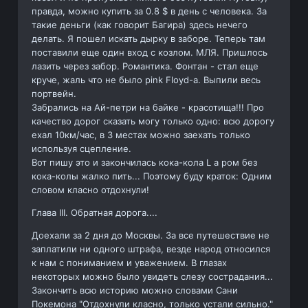
правда, можно купить за 0.8 $ в день с человека. За
такие деньги (как говорит Багира) здесь нечего
делать. Я пошел искать дырку в заборе. Теперь там
поставили еще один вход с козлом. МЛЯ. Пришлось
лазить через забор. Романтика. Фонтан - стал еще
круче, жаль что не было pink Floyd-a. Выпили весь
портвейн.
Забрались на Ай-петри на байке - красотища!!! Про
качество дорог сказать могу только одно: всю дорогу
ехал 10км/час, в 3 местах можно заехать только
используя сцепление.
Вот пишу это и закончилась кока-кола L а ром без
кока-колы жалко пить... Поэтому буду краток: Одним
словом класно отдохнули!
Глава III. Обратная дорога....
Доехали за 2 дня до Москвы. За все путешествие не
заплатили ни одного штрафа, везде народ относился
к нам с пониманием и уважением. В глазах
некоторых можно было увидеть слезу сострадания...
Закончить всю историю можно словами Сани
Покемона "Отдохнули класно, только устали сильно."