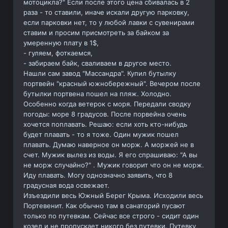
мотоцикла?" Если после этого цена сбивалась в 2
раза - то ставили, иначе искали другую парковку,
если парковки нет, то у любой лавки с сувенирами
ставим и просим присмотреть за байком за
умеренную плату в 1$,
- гуляем, фоткаемся,
- забираем байк, сваливаем в другое место.
Нашли сам завод "Массандра". Купил бутылку
портвейн "красный южнобережный". Вечером после
бутылки портвена пошел на пляж. Холодно.
Особенно когда ветерок с моря. Передали сводку
погоды: море 8 градусов. После порвейна очень
хочется поплавать. Решаю: если хоть кто-нибудь
будет плавать - то я тоже. Один мужик пошел
плавать. Думаю наверное он морж. А моржей не в
счет. Мужик вылез из воды. Я его спрашиваю: "А вы
не морж случайно?" . Мужик говорит что он не морж.
Иду плавать. Могу однозначно заявить, что 8
градусная вода освежает.
Изъездили весь Южный Берег Крыма. Исходили весь
Портевенит. Как обычно там в санаторий пусают
только по путевкам. Сейчас все строго - сидит один
козел и не пропускает никого без путевки. Путевку,