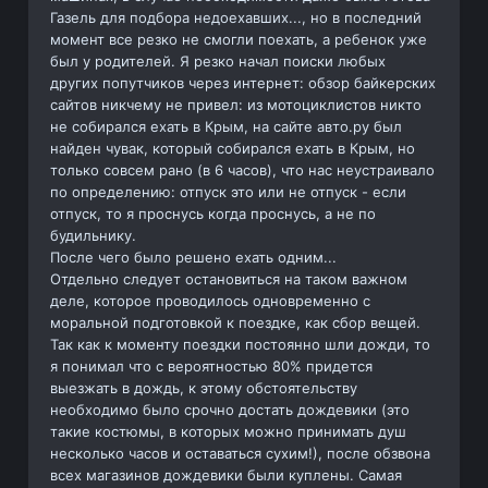
Газель для подбора недоехавших..., но в последний
момент все резко не смогли поехать, а ребенок уже
был у родителей. Я резко начал поиски любых
других попутчиков через интернет: обзор байкерских
сайтов никчему не привел: из мотоциклистов никто
не собирался ехать в Крым, на сайте авто.ру был
найден чувак, который собирался ехать в Крым, но
только совсем рано (в 6 часов), что нас неустраивало
по определению: отпуск это или не отпуск - если
отпуск, то я проснусь когда проснусь, а не по
будильнику.
После чего было решено ехать одним...
Отдельно следует остановиться на таком важном
деле, которое проводилось одновременно с
моральной подготовкой к поездке, как сбор вещей.
Так как к моменту поездки постоянно шли дожди, то
я понимал что с вероятностью 80% придется
выезжать в дождь, к этому обстоятельству
необходимо было срочно достать дождевики (это
такие костюмы, в которых можно принимать душ
несколько часов и оставаться сухим!), после обзвона
всех магазинов дождевики были куплены. Самая