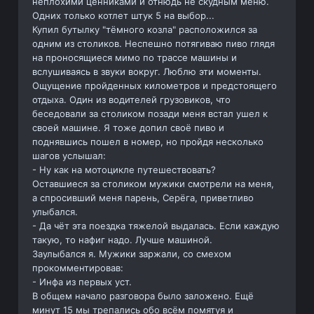
неплохими ценниками и отнюдь не скудным меню.
Одних только котлет штук 5 на выбор...
Купил бутылку "тёмного козла" расположился за
одним из столиков. Неспешно потягиваю пиво глядя
на проносящиеся мимо по трассе машины и
вслушиваясь в звуки вокруг. Люблю эти моменты.
Ощущение пройденных километров и предстоящего
отдыха. Один из водителей грузовиков, что
беседовали за столиком позади меня встал ушел к
своей машине. Я тоже допил своё пиво и
поднявшись пошел в номер, но пройдя несколько
шагов услышал:
- Ну как на мотоцикле путешествовать?
Оставшиеся за столиком мужики смотрели на меня,
а спросивший меня парень, Серёга, приветливо
улыбался.
- Да чёт эта поездка тяжелой выдалась. Если каждую
такую, то нафиг надо. Лучше машиной.
Заулыбался я. Мужики заржали, со смехом
прокомментировав:
- Инфа из первых уст.
В общем начало разговора было заложено. Ещё
минут 15 мы трепались обо всём помятуя и