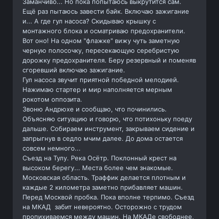
Заманчиво... Но пока попытаюсь выкрутится сам.
Ещё раз пытаюсь завести байк. Включаю зажигание
и... А где гул насоса? Скидываю крышку с
монтажного блока и осматриваю предохранители.
Вот оно! На одном "флажке" вижу чуть заметную
черную полосочку, пересекающую серебристую
дорожку предохранителя. Беру резервный и поменяв
сгоревший включаю зажигание.
Гул насоса звучит приятной победной мелодией.
Нажимаю стартер и мир наполняется мерным
рокотом оппозита.
Звоню Андрюхе и сообщаю, что починились.
Объясняю ситуацию и говорю, что потихоньку поеду
дальше. Собираем инструмент, закрываем сидение и
запрыгнув в седло мчим далее. До дома остается
совсем немного...
Съезд на Тулу. Река Осётр. Поклонный крест на
высоком берегу... Места более чем знакомые.
Московская область. Траффик делается плотным и
каждые 2 километра заметно прибавляет машин.
Перед Москвой пробка. Пока вполне терпимо. Съезд
на МКАД забит невероятно. Осторожно с трудом
пропихиваемся между машин. На МКАДе свободнее,