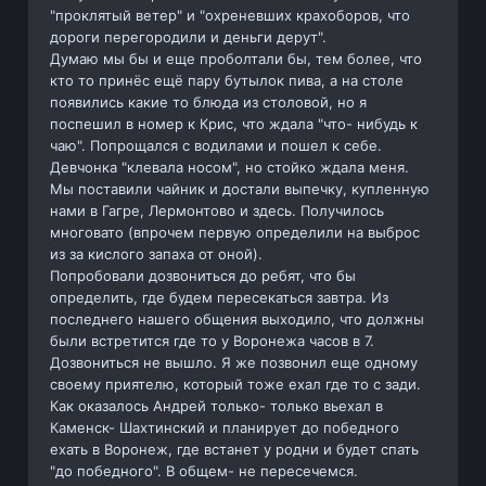
"проклятый ветер" и "охреневших крахоборов, что
дороги перегородили и деньги дерут".
Думаю мы бы и еще проболтали бы, тем более, что
кто то принёс ещё пару бутылок пива, а на столе
появились какие то блюда из столовой, но я
поспешил в номер к Крис, что ждала "что- нибудь к
чаю". Попрощался с водилами и пошел к себе.
Девчонка "клевала носом", но стойко ждала меня.
Мы поставили чайник и достали выпечку, купленную
нами в Гагре, Лермонтово и здесь. Получилось
многовато (впрочем первую определили на выброс
из за кислого запаха от оной).
Попробовали дозвониться до ребят, что бы
определить, где будем пересекаться завтра. Из
последнего нашего общения выходило, что должны
были встретится где то у Воронежа часов в 7.
Дозвониться не вышло. Я же позвонил еще одному
своему приятелю, который тоже ехал где то с зади.
Как оказалось Андрей только- только вьехал в
Каменск- Шахтинский и планирует до победного
ехать в Воронеж, где встанет у родни и будет спать
"до победного". В общем- не пересечемся.