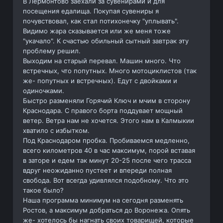
В Лермонтово заехали за сувенирами и для
посещения едалища. Покупая сувениры я
почувствовал, как стал потихонечку "уплывать".
Видимо жара сказывается или же меня тоже
"укачало". К счастью обильный сытный завтрак эту
проблему решил.
Выходим на старый перевал. Машин много. Что
встречных, что попутных. Много мотоциклистов (так
же- попутных и встречных). Едут с двойками и
одиночками.
Быстро разменяли Горячий Ключ и мчим в сторону
Краснодара. С правого борта поддувает мощный
ветер. Ветра нам не хочется. Этого нам в Калмыкии
хватило с избытком.
Под Краснодаром пробка. Пробиваемся медленно,
всего километров 40 в час максимум, порой вставая
в заторе и едем так минут 20-25 после чего трасса
вдруг неожиданно пустеет и впереди полная
свобода. Вот всегда удивлялся подобному. Что это
такое было?
Наша программа минимум на сегодня разменять
Ростов, а максимум добраться до Воронежа. Опять
же- хотелось бы нагнать своих товарищей, которые