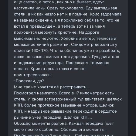
еще светло, а потом, как оно и бывает, вдруг
наступила ночь. Сразу похолодало. Еду выглядывая
отели, а их как назло нет и в помине. Крис задремала
на заднем сидении, а я проклинаю себя за то, что не
встал в предыдущем, а теперь вот из за меня
приходится мёрзнуть Кристине. На дороге
максимально неуютно. Холодный ветер, темнота и
мелькание линий разметки. Спидометр держится у
отметки 160- 170. Что на обочинах уже не разобрать,
лишь неясные темные тени деревьев. Гул двигателя
и подвывание редуктора. Проезжаем терминал
оплаты. Крис открыла глаза и сонно
поинтересовалась:
-Приехали, да?
Мне так не хочется её расстраивать...
Посмотрел навигатор. Всего в 17 километрах есть
отель. И снова встревоженный гул двигателя, щелчок
КПП, более протяжное завывание мотора, щелчок
КПП, и надрывное завывание переходит в сердитое
рычание 3-ей передачи. Щелчок КПП...
Обожаю моменты разгона. Каждая передача поёт
свою песню особенно. Обожаю эти моменты.
Особенно люблю 2-ю и 4-ю... Сейчас же все мои