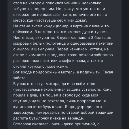
стол на котором покоился чайник и несколько
табуреток перед ним. Не скажу, что уютно, но и
отторжения не вызывает, хотя, конечно это не то
место, где чувствуешь себя "как дома".
На стене висел кондиционер и картина с каким то
пейзажем. В номере так же имелся душ и туалет.
Чистенько, аккуратно. В душе мы нашли 3 больших
махровых белых полотенца и одноразовые пакетики
с мылом и шампунем. Перед чайником, кстати, на
столе в комнате на подносе тоже лежали заботливо
разложенные пакетики с кофе и чаем, а так же
стояли кружки с ложечками.
Вот вроде придорожный мотель, а подижь ты. Такая
забота...
В ушах стоял гул мотора, да и во всём теле
чувствовалась накопленная за день усталость. Крис
пошла в душ, а я пошел в столовую куда моя
спутница идти не захотела, лишь попросив меня
купить чего- нибудь к чаю. Я предупредил, что
задержусь, намереваясь по старой доброй традиции
распить бутылочку пивка на веранде.
Столовая оказалась очень даже приличной, с