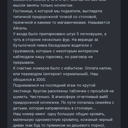
мысли заняты только ночлегом.
Гостиница, к которой мы подкатили, выглядела
типичной придорожной точкой со столовой,
прачечной и какими то магазинчиками. Называется
Айсель.
У входа было припарковано штук 5 легковушек, а
чуть в стороне несколько фур. На веранде за
бутылочкой пивка беседовали водители с
грузовиков, которые с некоторым интересом
наблюдали нашу парковку, но разговор не
прерывали.
К счастью номеров было с избытком. Оплата налом,
или переводом (интернет нормальный). Наш
обошелся в 3000.
Поднимаемся на последний этаж по крутой
лестнице. Кругом расклеены таблички с просьбой не
шуметь. Чистенько. В атмосфере отчетливый вайб
придорожной ночлежки. По пути попалась семейка с
детьми, которая направлялась в столовую...
Наш номер имел одну большую общую кровать,
маленькую одноместную кроватку, кожаный черный
диван (как буд то прямиком из дешевого порно),