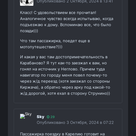
Опубликовано
2 Октября, 2024 в 13:41
Класс! С удовольствием все прочитал!
Аналогичное чувство всегда испытываю, когда
подъезжаю к дому. Вспоминаю все, что было
позади)))
Что там пассажирка, поедет еще в
мотопутешествие?)))
И какая у вас там достопримечательность в
Карабаново? Я тут как-то заезжал к вам, но
гонял на источник у Неглово. Причем туда
навигатор по городу меня повел почему-то
через ж/д переезд (хотя заезжал со стороны
Киржача), а обратно через арку под какой-то
ж/д дорогой, хотя ехал в сторону Струнино))
Sky
29
Опубликовано
3 Октября, 2024 в 07:22
Пассажирка поездку в Карелию готовит на