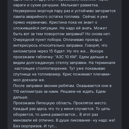
овраги и сухие речушки. Мелькает разметка.
Неуверенно моргнув пару раз и устойчиво загорается
лампа аварийного остатка топлива. Сейчас я уже
прямо нервничаю. Кристина пока не знает о
сложившейся ситуации. Не надо ей знать. Может
быть вот за тем поворотом заправка? Но снова нет.
Очередной пункт побора. Оплачиваю проезд и
интересуюсь относительно заправки. Говорят, что
километров через 15 будет. Ну что же... Вскоре
проезжаем табличку: "АЗС 10 КМ". Едем дальше и
видим долгожданную стеллу заправки. На терминале
настоящее столпотворение. Тут уже показываю
спутнице на топливомер. Крис пожимает плечами-
мол доехали же.
После заправки звоним ребятам. Оказывается они в
110 километрах за нами. Решаем не ждать. Едем
дальше.
Проезжаем Липецкую область. Проклятое место.
Каждый раз здесь что то у меня случается. То цепь
оборвется, то шина размотается... В этот раз
миновали её отлично. В душе ликование- ну надо же!
Без сюрпризов. И тут...