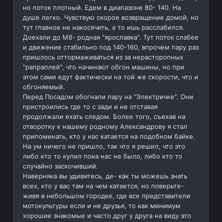
но поток плотный. Едем в диапазоне 80- 140. На
душе легко. Чувствую скорое возвращение домой, но
тут главное не накосячить, а то ишь расслабился.
Доехали до М8- родная "ярославка". Тут поток слабее
и движение стабильно под 140-160, впрочем пару раз
пришлось оттормаживаться из за нерасторопных
"рапраплей", что начинают обгон машины, но при
этом сами едут фактически на той же скорости, что и
обгоняемый.
Перед Посадом обогнали пару на "Электричке". Они
пристроились где то с зади и не отставая
продолжали ехать следом. Более того, съехав на
отворотку к нашему родному Александрову я стал
припоминать, кто у нас катается на подобном байке.
На ум ничего не пришло, так что я решил, что это
либо кто то купил пока нас не было, либо кто то
случайно заскочивший.
Наверняка вы удивитесь, де- как ты можешь знать
всех, кто у вас там на чем катается, но поверьте-
живя в небольшом городке, где все представители
мотокультуры если и не друзья, то как минимум
хорошие знакомые и часто друг у друга на виду это