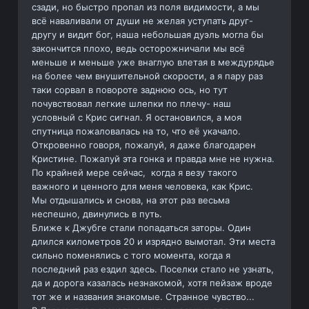
сзади, но быстро пропал из поля видимости, а мы
всё наваливали от души не желая уступать друг-
другу и видит бог, наша небольшая дуэль могла бы
закончится плохо, ведь осторожничали мы всё
меньше и меньше уже внаглую влетая в междурядье
на более чем внушительной скорости, а я пару раз
таки сорвал в повороте заднюю ось, но тут
почувствовал легкие шлепки по плечу- наш
условный с Крис сигнал. Я остановился, а моя
спутница пожаловалась на то, что её укачало.
Откровенно говоря, пожалуй, я даже благодарен
Кристине. Пожалуй эта гонка и правда мне не нужна.
По крайней мере сейчас, когда я везу такого
важного и ценного для меня человека, как Крис.
Мы отдышались и снова, на этот раз весьма
неспешно, двинулись в путь.
Ближе к Джубге стали попадаться заторы. Один
длился километров 20 и изрядно вымотал. Эти места
сильно поменялись с того момента, когда я
последний раз ездил здесь. Поселки стало не узнать,
да и дорога казалась незнакомой, хотя пейзаж вроде
тот же и названия знакомые. Странное чувство...