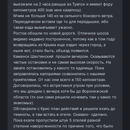
выезжали на 2 часа раньше из Туапсе и имеют фору
километров 400 (как мне казалось).
Мчим не больше 140 из за сильного бокового ветра.
Периодически встаем где то для передышки, ибо
такая езда выматывает ужасно.
Ростов обошли по новой дороге. Отличное шоссе
видимо недавно построенное, потому как в том году
возвращаясь из Крыма еще ездил через город, а
ныне вот, стало быть, объезд появился.
Каменск Шахтинский прошли вечером. Сказываются
частые остановки и не самая высокая скорость. На
закате остановились у какого то едалища. Пока
заправлялись калориями созвонились с нашими
приятелями. От нас они всего в 150 километрах.
Договорились, что встретимся утром при условии,
что мы доедем с вечера хотя бы до Воронежской
области (тк они сами решили ночевать там у каких то
знакомых).
Обговорили с Крис план действий и решили ехать до
темноты, а там встать в отеле. Сказано- сделано.
Пока ехали пропустили штук 5 отелей разной
степени навороченности по причине того, что было