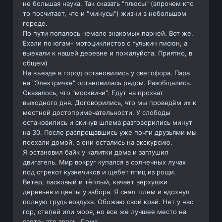
не большая наука. Так сказать "плюсы" (впрочем кто
то посчитает, что и "минусы") жизни в небольшом
городе.
По пути попалось немало знакомых парней. Вот же.
Ехали по югам- мотоциклистов с гулькин писюн, а
выехали к нашей деревне и пожалуйста. Приятно, в
общем)
На въезде в город остановились у светофора. Пара
на "Электричке" остановилась рядом. Разобщались.
Оказалось, что "москвичи". Едут на прохват
выходного дня. Договорились, что мы проведём их к
местной достопримечательности. У слободы
остановились и скинув шлема разговорились минут
на 30. После распрощавшись уже почти друзьями мы
поехали домой, а они остались на экскурсию.
Я остановил байк у калитки дома и заглушил
двигатель. Мир вокруг купался в солнечных лучах
под стрекот кузнечиков и щебет птиц из рощи.
Ветер, ласковый и тёплый, качает верхушки
деревьев и цветы у забора. Я снял шлем и вдохнул
полную грудь воздуха. Обожаю свой край. Нет у нас
гор, степей или моря, но все же лучшее место на
свете- это здесь. Дома.