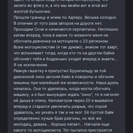
залито во флягу и, а что мы везём вот в этой вот
желтой бутылочке.
Прошли границу и мчим по Адлеру. Весьма холодно.
В отличии от того раза заторов на дороге нет.
Проходим Сочи и начинаются серпантины. Неспешно
катим вперед, пока в каком то моменте меня не
обогнала девчонка на мотоцикле с 23 регионом.
Всем мотоциклистам (я так думаю), знаком тот азарт,
что вспыхивает тогда, когда кто то на другом байке
обгоняет тебя и бодренько уходит вперед и знаете...
Я не исключение.
Рванув гашетку я припустил Брумгильду за той
девчонкой лихо загоняя байк в повороты и обгоняя
машины при малейшей же возможности. Наша дуэль
началась. Она то удалялась, когда могла обогнать
машину, а я был вынужден ждать "окно", то я нагонял
её дыша в спину. Километров через 20 я вырвался
вперед и старался увеличить разрыв, что порой
удавалось, но уехать я так и не мог. Её пустой байк
определенно лучше браз разгоны, но всё же
молодец, деваха... Хорошо катает... Нагнали еще
какого то мотоциклиста. Тот пытался пристроится