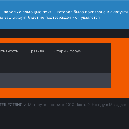
ть пароль с помощью почты, которая была привязана к аккаунту
е ваш аккаунт будет не подтвержден - он удаляется.
ктивность
Правила
Старый форум
ТЕШЕСТВИЯ
Мотопутешествите 2017. Часть 9. Не еду в Магадан(