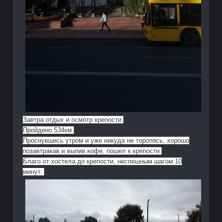
Завтра отдых и осмотр крепости.
Пройдено 534км.
Проснувшись утром и уже никуда не торопясь, хорошо
позавтракав и выпив кофе, пошел к крепости.
Благо от хостела до крепости, неспешным шагом 10
минут.