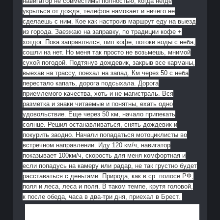
навигатор не совместимы полностью, когда негде
укрыться от дождя, телефон намокает и ничего не
сделаешь с ним. Кое как настроив маршрут еду на выезд
из города. Заезжаю на заправку, по традиции кофе +
хотдог. Пока заправлялся, пил кофе, потоки воды с неба,
сошли на нет. Но меня так просто не возьмешь, мнимой
сухой погодой. Подтянув дождевик, закрыв все карманы,
выехав на трассу, поехал на запад. Км через 50 с неба
перестало капать, дорога подсыхала. Дорога
приемлемого качества, хоть и не магистраль. Вся
разметка и знаки читаемые и понятны, ехать одно
удовольствие. Еще через 50 км, начало припекать
солнце. Решил останавливаться, снять дождевик и
покурить заодно. Начали попадаться мотоциклисты во
встречном направлении. Иду 120 км/ч, навигатор
показывает 100км/ч, скорость для меня комфортная и
если попадусь на камеру или радар, не так грустно будет
расставаться с деньгами. Природа, как в ср. полосе РФ,
поля и леса, леса и поля. В таком темпе, крутя головой,
к после обеда, часа в два-три дня, приехал в Брест.