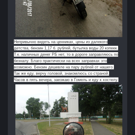
Непривычно видеть на ценниках, цены из далекого
детства, бензин 1,17 б. рублей, бутылка воды 20 копеек.
Т.к. наличных денег РБ нет, то в дороге заправляюсь по
безналу. Благо практически на всех заправках это
возможно. Бензин дешевле на пару рублей от нашего.
Так же еду, верчу головой, знакомлюсь со страной.
Часов в пять вечера, заезжаю в Гомель и еду к хостелу.