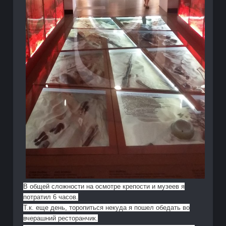
В общей сложности на осмотре крепости и музеев я
потратил 6 часов.
Т.к. еще день, торопиться некуда я пошел обедать во
вчерашний ресторанчик.