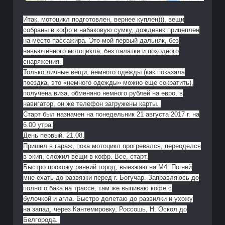
Итак, мотоцикл подготовлен, вернее куплен))), вещи
собраны в кофр и набаковую сумку, дождевик прицеплен
на место пассажира. Это мой первый дальняк, без
навьюченного мотоцикла, без палатки и походного
снаряжения.
Только личные вещи, немного одежды (как показала
поездка, это «немного одежды» можно еще сократить),
получена виза, обменяно немного рублей на евро, в
навигатор, он же телефон загружены карты.
Старт был назначен на понедельник 21 августа 2017 г. на
6.00 утра.
День первый. 21.08.
Пришел в гараж, пока мотоцикл прогревался, переоделся
в экип, сложил вещи в кофр. Все, старт.
Быстро прохожу ранний город, выезжаю на М4. По ней
мне ехать до развязки перед г. Богучар. Заправляюсь до
полного бака на трассе, там же выпиваю кофе с
булочкой и агла. Быстро долетаю до развилки и ухожу
на запад, через Кантемировку, Россошь, Н. Оскол до
Белгорода.