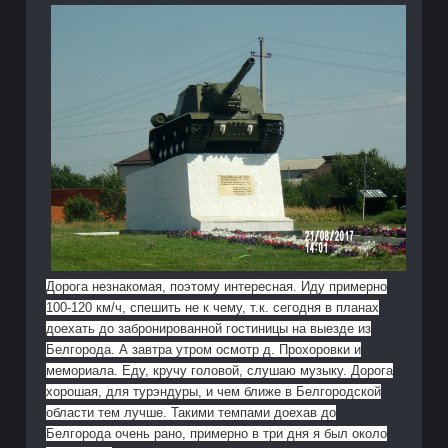
Дорога незнакомая, поэтому интересная. Иду примерно
100-120 км/ч, спешить не к чему, т.к. сегодня в планах
доехать до забронированной гостиницы на выезде из
Белгорода. А завтра утром осмотр д. Прохоровки и
мемориала. Еду, кручу головой, слушаю музыку. Дорога
хорошая, для турэндуры, и чем ближе в Белгородской
области тем лучше. Такими темпами доехав до
Белгорода очень рано, примерно в три дня я был около