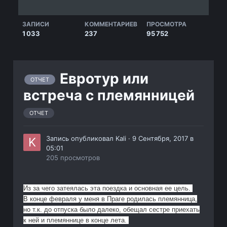
ЗАПИСИ
КОММЕНТАРИЕВ
ПРОСМОТРА
1 033
237
95 752
Евротур или
ОТЧЕТ
встреча с племянницей
ОТЧЕТ
Запись опубликовал
Kali
·
9 Сентября, 2017 в
05:01
205 просмотров
Из за чего затеялась эта поездка и основная ее цель.
В конце февраля у меня в Праге родилась племянница,
но т.к. до отпуска было далеко, обещал сестре приехать
к ней и племяннице в конце лета.