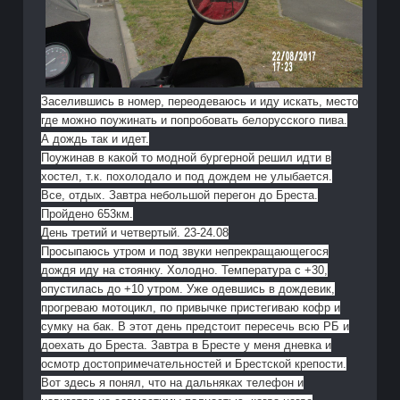
Заселившись в номер, переодеваюсь и иду искать, место
где можно поужинать и попробовать белорусского пива.
А дождь так и идет.
Поужинав в какой то модной бургерной решил идти в
хостел, т.к. похолодало и под дождем не улыбается.
Все, отдых. Завтра небольшой перегон до Бреста.
Пройдено 653км.
День третий и четвертый. 23-24.08
Просыпаюсь утром и под звуки непрекращающегося
дождя иду на стоянку. Холодно. Температура с +30,
опустилась до +10 утром. Уже одевшись в дождевик,
прогреваю мотоцикл, по привычке пристегиваю кофр и
сумку на бак. В этот день предстоит пересечь всю РБ и
доехать до Бреста. Завтра в Бресте у меня дневка и
осмотр достопримечательностей и Брестской крепости.
Вот здесь я понял, что на дальняках телефон и