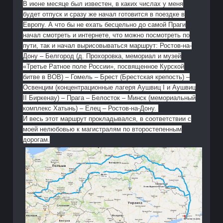
В июне месяце был известен, в каких числах у меня
будет отпуск и сразу же начал готовится в поездке в
Европу. А что бы не ехать бесцельно до самой Праги
начал смотреть и интернете, что можно посмотреть по
пути, так и начал вырисовываться маршрут: Ростов-на-
Дону – Белгород (д. Прохоровка, мемориал и музей
«Третье Ратное поле России», посвященное Курской
битве в ВОВ) – Гомель – Брест (Брестская крепость) –
Освенцим (концентрационные лагеря Аушвиц I и Аушвиц
II Биркенау) – Прага – Белосток – Минск (мемориальный
комплекс Хатынь) – Елец – Ростов-на-Дону.
И весь этот маршрут прокладывался, в соответствии с
моей нелюбовью к магистралям по второстепенным
дорогам.