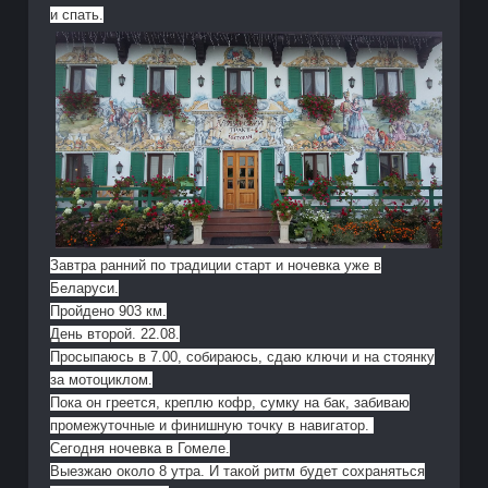
и спать.
Завтра ранний по традиции старт и ночевка уже в
Беларуси.
Пройдено 903 км.
День второй. 22.08.
Просыпаюсь в 7.00, собираюсь, сдаю ключи и на стоянку
за мотоциклом.
Пока он греется, креплю кофр, сумку на бак, забиваю
промежуточные и финишную точку в навигатор.
Сегодня ночевка в Гомеле.
Выезжаю около 8 утра. И такой ритм будет сохраняться