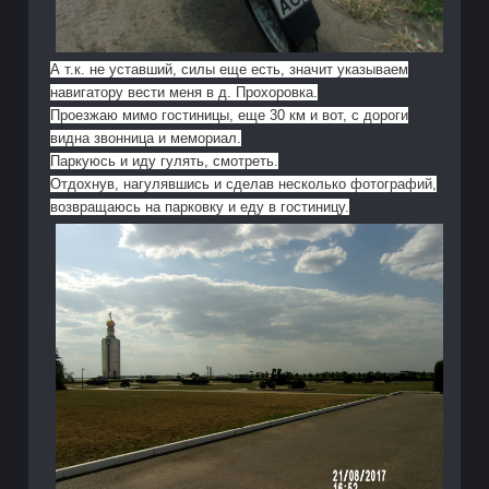
А т.к. не уставший, силы еще есть, значит указываем
навигатору вести меня в д. Прохоровка.
Проезжаю мимо гостиницы, еще 30 км и вот, с дороги
видна звонница и мемориал.
Паркуюсь и иду гулять, смотреть.
Отдохнув, нагулявшись и сделав несколько фотографий,
возвращаюсь на парковку и еду в гостиницу.