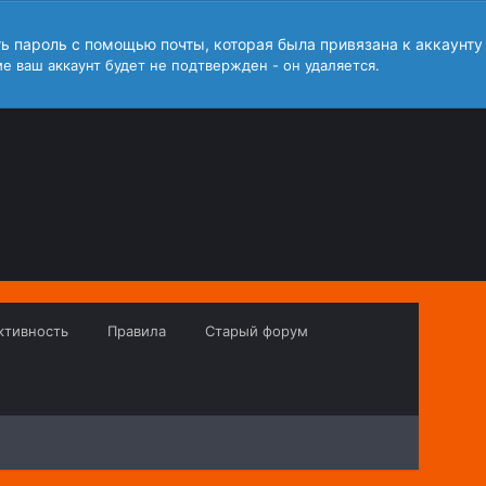
ть пароль с помощью почты, которая была привязана к аккаунту
е ваш аккаунт будет не подтвержден - он удаляется.
ктивность
Правила
Старый форум