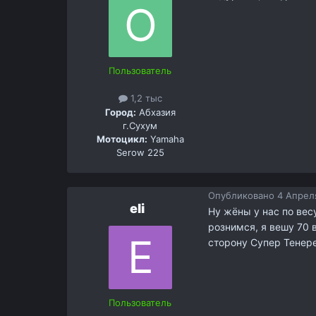
Пользователь
1,2 тыс
Город:
Абхазия
г.Сухум
Мотоцикл:
Yamaha
Serow 225
Опубликовано
4 Апреля
eli
Ну жёны у нас по вес
рознимся, я вешу 70 в
сторону Супер Тенер
Пользователь