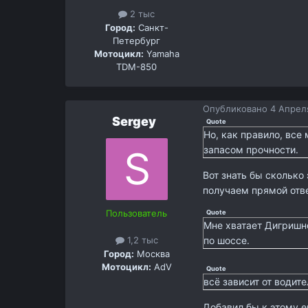
2 тыс
Город:
Санкт-
Петербург
Мотоцикл:
Yamaha
TDM-850
Опубликовано
4 Апреля
Sergey
Quote
Но, как правило, все
запасом прочности.
Вот знать бы сколько
получаем прямой отве
Пользователь
Quote
Мне хватает Дигришно
по шоссе.
1,2 тыс
Город:
Москва
Мотоцикл:
AdV
Quote
всё зависит от водите
Добавил бы к этому е