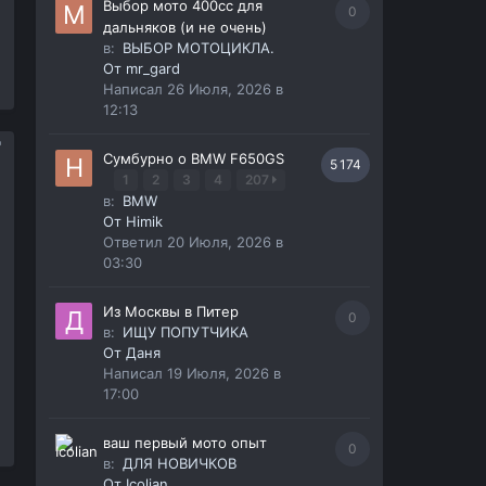
Выбор мото 400сс для
0
дальняков (и не очень)
в:
ВЫБОР МОТОЦИКЛА.
От
mr_gard
Написал
26 Июля, 2026 в
12:13
Сумбурно о BMW F650GS
5 174
1
2
3
4
207
в:
BMW
От
Himik
Ответил
20 Июля, 2026 в
03:30
Из Москвы в Питер
0
в:
ИЩУ ПОПУТЧИКА
От
Даня
Написал
19 Июля, 2026 в
17:00
ваш первый мото опыт
0
в:
ДЛЯ НОВИЧКОВ
От
Icolian