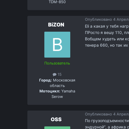
TDM-850
Опубликовано
4 Апреля
BiZON
Eli а какая у тебя на
ПРосто я вешу 110, пл
Вобщем худеть или коп
тенера 660, но так и
Пользователь
15
Город:
Московская
область
Мотоцикл:
Yamaha
Serow
Опубликовано
4 Апреля
OSS
По грузоподъемности 
эндурной", а африка 