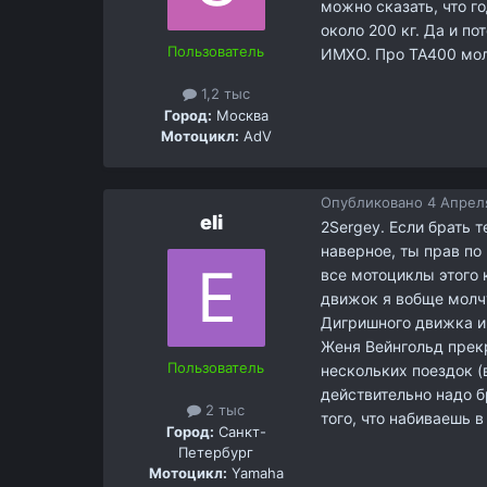
можно сказать, что г
около 200 кг. Да и п
Пользователь
ИМХО. Про ТА400 мол
1,2 тыс
Город:
Москва
Мотоцикл:
AdV
Опубликовано
4 Апреля
eli
2Sergey. Если брать 
наверное, ты прав по
все мотоциклы этого 
движок я вобще молчу
Дигришного движка и 
Женя Вейнгольд прекр
Пользователь
нескольких поездок (
действительно надо б
2 тыс
того, что набиваешь 
Город:
Санкт-
Петербург
Мотоцикл:
Yamaha