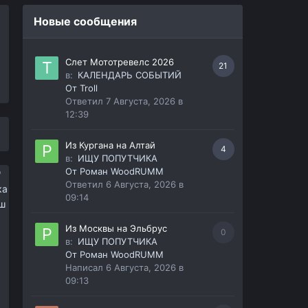
Новые сообщения
Слет Мототревелс 2026
21
в:
КАЛЕНДАРЬ СОБЫТИЙ
От
Troll
Ответил
7 Августа, 2026 в
12:39
Из Кургана на Алтай
4
в:
ИЩУ ПОПУТЧИКА
От
Роман WoodRUMM
Ответил
6 Августа, 2026 в
ка
09:14
аш
Из Москвы на Эльбрус
0
в:
ИЩУ ПОПУТЧИКА
От
Роман WoodRUMM
Написал
6 Августа, 2026 в
09:13