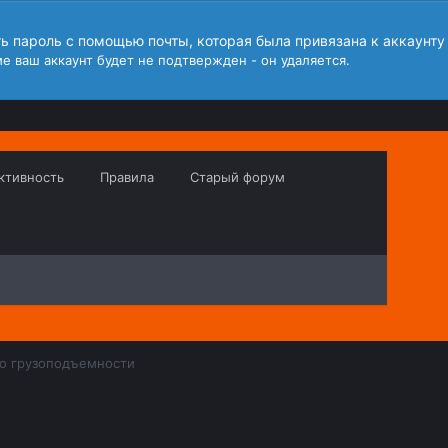
ть пароль с помощью почты, которая была привязана к аккаунту
е ваш аккаунт будет не подтвержден - он удаляется.
ктивность
Правила
Старый форум
о грузоподъемности