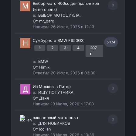
Выбор мото 400сс для дальняков
0
(и не очень)
в:
ВЫБОР МОТОЦИКЛА.
От
mr_gard
Написал
26 Июля, 2026 в 12:13
Сумбурно о BMW F650GS
5 174
1
2
3
4
207
в:
BMW
От
Himik
Ответил
20 Июля, 2026 в 03:30
Из Москвы в Питер
0
в:
ИЩУ ПОПУТЧИКА
От
Даня
Написал
19 Июля, 2026 в 17:00
ваш первый мото опыт
0
в:
ДЛЯ НОВИЧКОВ
От
Icolian
Написал
18 Июля, 2026 в 13:36