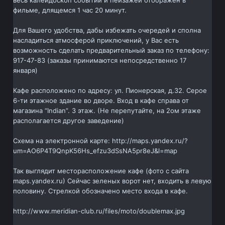
весь калейдоскоп событий и пейзажей отображен в
фильме, длящемся 1 час 20 минут.
Для Вашего удобства, дабы избежать очередей и сполна
насладиться атмосферой приключений, у Вас есть
возможность сделать предварительный заказ по телефону:
917-47-83 (заказы принимаются непосредственно 17
января)
Кафе расположено по адресу: ул. Пионерская, д.32. Серое
6-ти этажное здание во дворе. Вход в кафе справа от
магазина “Indian”. 3 этаж. (Не перепутайте, на 2ом этаже
располагается другое заведение)
Схема на электронной карте: http://maps.yandex.ru/?
um=AO6P4T9QnpK56Hs_efzu3dSsNA5pr8eJ&l=map
Так выглядит месторасположение кафе (фото с сайта
maps.yandex.ru) Сейчас зеленых ворот нет, входить в левую
половину. Стрелкой обозначено место входа в кафе.
http://www.meridian-club.ru/files/moto/doublemax.jpg