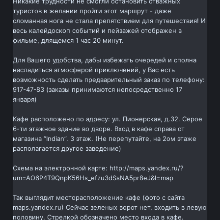
Никакие трудности не смогли остановить отважных
туристов в желании пройти этот маршрут - даже
сломанная нога не стала препятствием для путешествия! И
весь калейдоскоп событий и пейзажей отображен в
фильме, длящемся 1 час 20 минут.
Для Вашего удобства, дабы избежать очередей и сполна
насладиться атмосферой приключений, у Вас есть
возможность сделать предварительный заказ по телефону:
917-47-83 (заказы принимаются непосредственно 17
января)
Кафе расположено по адресу: ул. Пионерская, д.32. Серое
6-ти этажное здание во дворе. Вход в кафе справа от
магазина “Indian”. 3 этаж. (Не перепутайте, на 2ом этаже
располагается другое заведение)
Схема на электронной карте: http://maps.yandex.ru/?
um=AO6P4T9QnpK56Hs_efzu3dSsNA5pr8eJ&l=map
Так выглядит месторасположение кафе (фото с сайта
maps.yandex.ru) Сейчас зеленых ворот нет, входить в левую
половину. Стрелкой обозначено место входа в кафе.