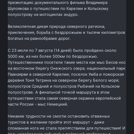
презентацию документального фильма Владимира
Шулоякова о путешествии по Карелии и Кольскому
полуострову на мотоциклах эндуро.
Великолепная дикая природа северного региона,
приключения, борьба с бездорожьем и тысячи километров
богатых на разнообразие дорог.
C 23 июля по 7 августа (14 дней) было пройдено около
5000 км, из них более 500км по бездорожью.
Путешественники посетили такие места как мыс Бесов нос
на восточном берегу Онежского озера; национальный парк
Паанаярви в северной Карелии; поселок Умба и поморская
деревня Тоня Тетрина на северном берегу Белого моря;
полуостров Средний и полуостров Рыбачий на Кольском
полуострове. А финальной точкой маршрута в этом
путешествии стала самая северная окраина европейской
части России - мыс Немецкий.
Никакие трудности не смогли остановить отважных
туристов в желании пройти этот маршрут - даже
сломанная нога не стала препятствием для путешествия! И