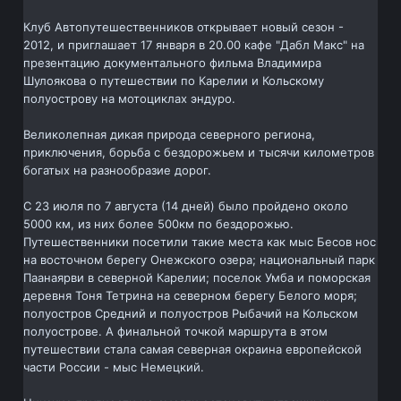
Клуб Автопутешественников открывает новый сезон -
2012, и приглашает 17 января в 20.00 кафе "Дабл Макс" на
презентацию документального фильма Владимира
Шулоякова о путешествии по Карелии и Кольскому
полуострову на мотоциклах эндуро.
Великолепная дикая природа северного региона,
приключения, борьба с бездорожьем и тысячи километров
богатых на разнообразие дорог.
C 23 июля по 7 августа (14 дней) было пройдено около
5000 км, из них более 500км по бездорожью.
Путешественники посетили такие места как мыс Бесов нос
на восточном берегу Онежского озера; национальный парк
Паанаярви в северной Карелии; поселок Умба и поморская
деревня Тоня Тетрина на северном берегу Белого моря;
полуостров Средний и полуостров Рыбачий на Кольском
полуострове. А финальной точкой маршрута в этом
путешествии стала самая северная окраина европейской
части России - мыс Немецкий.