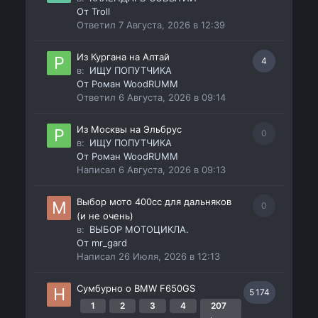
От
Troll
Ответил
7 Августа, 2026 в 12:39
Из Кургана на Алтай
4
в:
ИЩУ ПОПУТЧИКА
От
Роман WoodRUMM
Ответил
6 Августа, 2026 в 09:14
Из Москвы на Эльбрус
0
в:
ИЩУ ПОПУТЧИКА
От
Роман WoodRUMM
Написал
6 Августа, 2026 в 09:13
Выбор мото 400сс для дальняков
0
(и не очень)
в:
ВЫБОР МОТОЦИКЛА.
От
mr_gard
Написал
26 Июля, 2026 в 12:13
Сумбурно о BMW F650GS
5 174
1
2
3
4
207